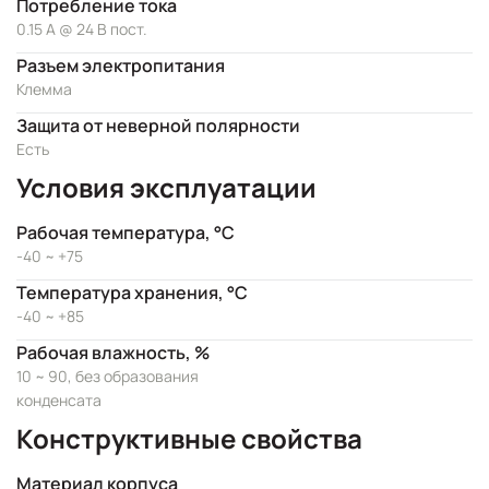
Потребление тока
0.15 А @ 24 В пост.
Разъем электропитания
Клемма
Защита от неверной полярности
Есть
Условия эксплуатации
Рабочая температура, °C
-40 ~ +75
Температура хранения, °C
-40 ~ +85
Рабочая влажность, %
10 ~ 90, без образования
конденсата
Конструктивные свойства
Материал корпуса