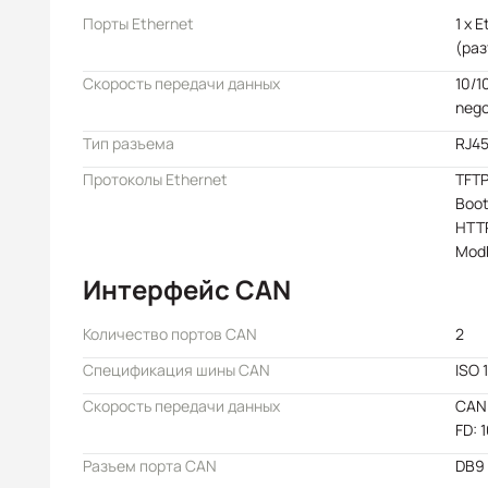
Порты Ethernet
1 x 
(раз
Скорость передачи данных
10/1
nego
Тип разъема
RJ45
Протоколы Ethernet
TFT
Boo
HTT
Mod
Интерфейс CAN
Количество портов CAN
2
Спецификация шины CAN
ISO 
Скорость передачи данных
CAN:
FD: 
Разъем порта CAN
DB9 