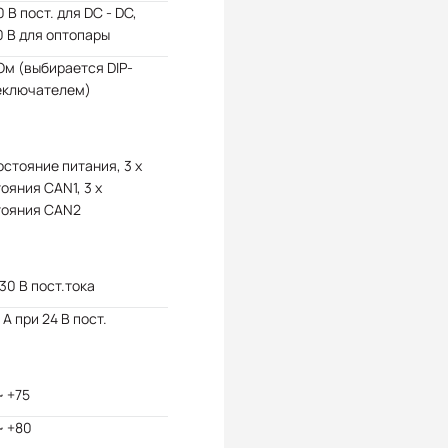
 В пост. для DC - DC,
 В для оптопары
Ом (выбирается DIP-
еключателем)
состояние питания, 3 x
ояния CAN1, 3 x
тояния CAN2
 30 В пост.тока
 А при 24 В пост.
~ +75
~ +80