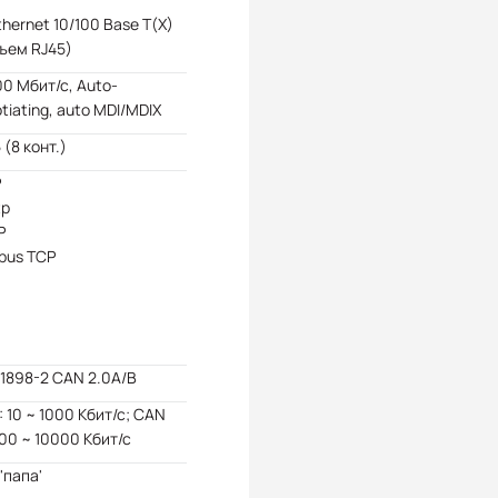
Ethernet 10/100 Base T(X)
ъем RJ45)
00 Мбит/с, Auto-
tiating, auto MDI/MDIX
 (8 конт.)
P
tp
P
bus TCP
11898-2 CAN 2.0A/B
 10 ~ 1000 Кбит/с; CAN
100 ~ 10000 Кбит/с
'папа'