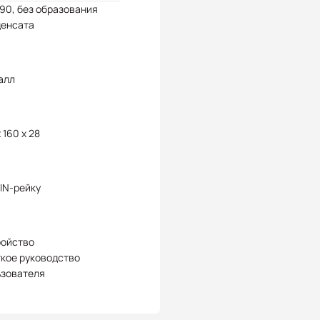
 90, без образования
денсата
алл
x 160 x 28
IN-рейку
ройство
кое руководство
ьзователя