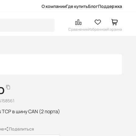
О компании
Где купить
Блог
Поддержка
Сравнение
Избранное
Корзина
D
6158561
TCP в шину CAN (2 порта)
ие
Поделиться