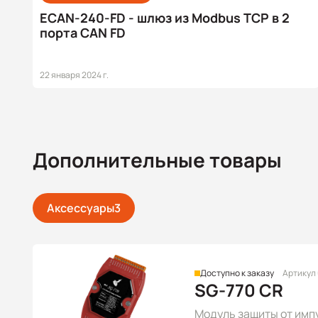
ECAN-240-FD - шлюз из Modbus TCP в 2
порта CAN FD
22 января 2024 г.
Дополнительные товары
Аксессуары
3
Доступно к заказу
Артикул
SG-770 CR
Модуль защиты от импу