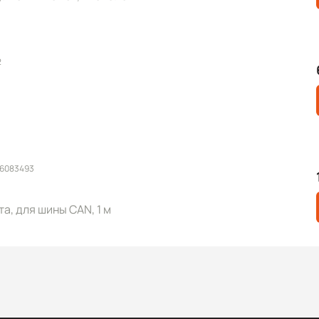
2
 6083493
та, для шины CAN, 1 м