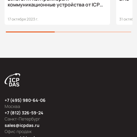
коммуникационные устройства от ICP
DAS
17 октября 2023 г.
31 октября
+7 (495) 980-64-06
Москва
+7 (812) 326-59-24
Санкт-Петербург
sales@icpdas.ru
Офис продаж