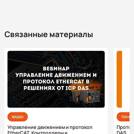
Связанные материалы
ВИДЕО
ТЕХНО
Управление движением и протокол
Проток
EtherCAT. Контроллеры и
DAS