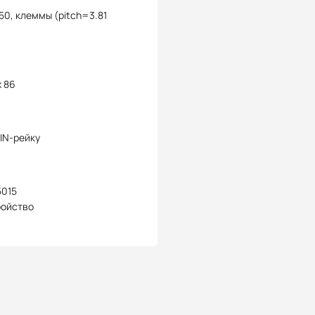
50, клеммы (pitch=3.81
x 86
IN-рейку
5015
ройство