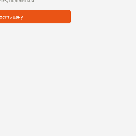
ие
Поделиться
осить цену