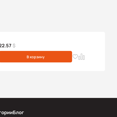
22.57
$
В корзину
гории
Блог