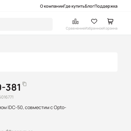
О компании
Где купить
Блог
Поддержка
Сравнение
Избранное
Корзина
0-381
6016771
ом IDC-50, совместим с Opto-