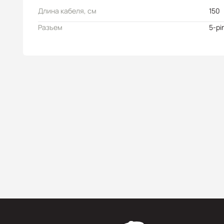
Длина кабеля, см
150
Разъем
5-pi