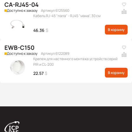
CA-RJ45-04
Доступно к заказу
Артикул 6125560
Кабель RJ-45 "папа" - RJ45 "мама", 30 см
В корзину
46.36
$
EWB-C150
Доступно к заказу
Артикул 6122089
Крепеж для настенного монтажа устройств серий
PIR и CL-200
В корзину
22.57
$