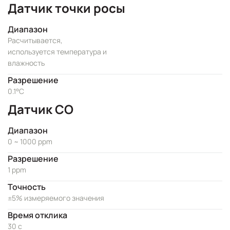
Датчик точки росы
Диапазон
Расчитывается,
используется температура и
влажность
Разрешение
0.1°C
Датчик CO
Диапазон
0 ~ 1000 ppm
Разрешение
1 ppm
Точность
±5% измеряемого значения
Время отклика
30 с