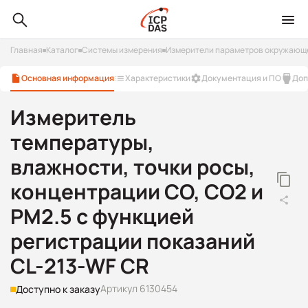
Главная
Каталог
Системы измерения
Измерители параметров окружающ
Основная информация
Характеристики
Документация и ПО
Доп
Измеритель
температуры,
влажности, точки росы,
концентрации CO, CO2 и
PM2.5 с функцией
регистрации показаний
CL-213-WF CR
Артикул 6130454
Доступно к заказу