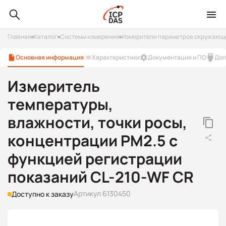
Главная
Каталог
Системы измерения
Измерители параметров окружающ
Основная информация
Характеристики
Документация и ПО
Доп
Измеритель
температуры,
влажности, точки росы,
концентрации PM2.5 с
функцией регистрации
показаний CL-210-WF CR
Артикул 6130450
Доступно к заказу