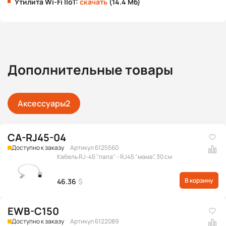
Утилита Wi-Fi IIoT:
скачать
(14.4 Мб)
Дополнительные товары
Аксессуары
2
CA-RJ45-04
Доступно к заказу
Артикул 6125560
Кабель RJ-45 "папа" - RJ45 "мама", 30 см
В корзину
46.36
$
EWB-C150
Доступно к заказу
Артикул 6122089