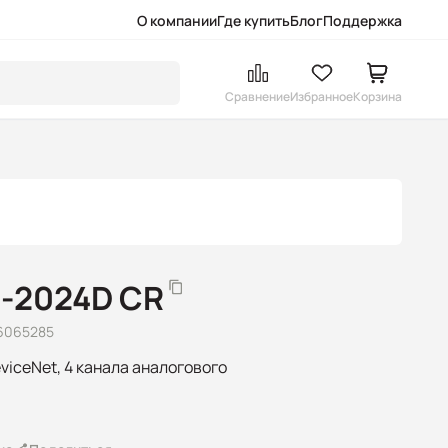
О компании
Где купить
Блог
Поддержка
Сравнение
Избранное
Корзина
-2024D CR
6065285
iceNet, 4 канала аналогового