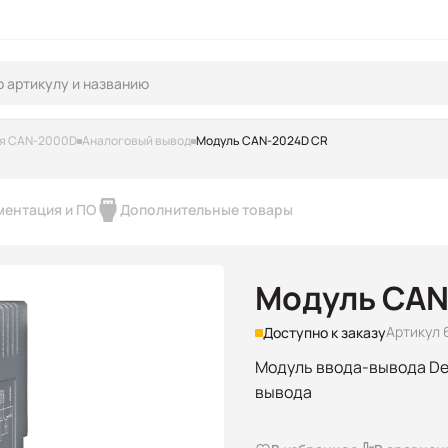
я CAN-2000D
Аналоговый вывод
Модуль CAN-2024D CR
ментация и ПО
Дополнительные товары
Модуль CAN
Артикул 
Доступно к заказу
Модуль ввода-вывода Dev
вывода