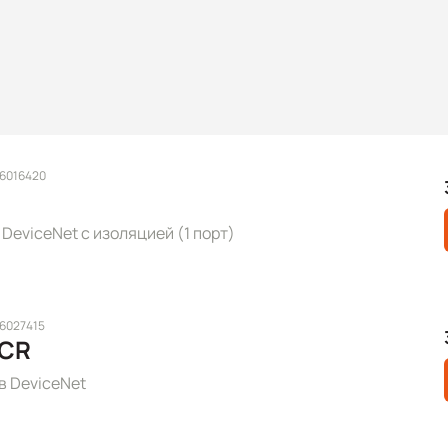
 6016420
eviceNet с изоляцией (1 порт)
 6027415
 CR
в DeviceNet