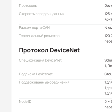
Протоколы
Devi
Скорость передачи данных
125 
Кбит
Разъем порта CAN
Кле
Терминальный резистор
120 
пер
Протокол DeviceNet
Спецификация DeviceNet
Volu
II, R
Подписка DeviceNet
Grou
Поддерживаемые соединения
1 дл
1 дл
1 дл
Node ID
0 ~ 
пер