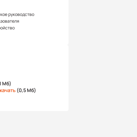
кое руководство
ьзователя
ройство
1 Мб)
качать
(0,5 Мб)