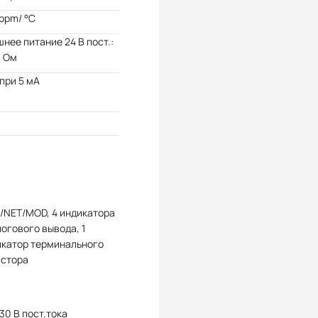
ppm/ °C
нее питание 24 В пост.:
0 Ом
 при 5 мА
/NET/MOD, 4 индикатора
огового вывода, 1
икатор терминального
истора
 30 В пост.тока