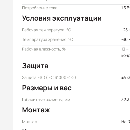
Потребление тока
1.5 В
Условия эксплуатации
Рабочая температура, °C
-25 
Температура хранения, °C
-30 
Рабочая влажность, %
10 ~
кон
Защита
Защита ESD (IEC 61000-4-2)
±4 к
Размеры и вес
Габаритные размеры, мм
32.3
Монтаж
Монтаж
На D