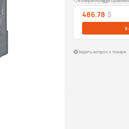
В избранное
В сравнен
486.78
$
В
Задать вопрос о товаре