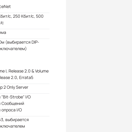
ceNet
Кбит/с, 250 Кбит/с, 500
/с
мма
Ом (выбирается DIP-
еключателем)
me I, Release 2.0 & Volume
elease 2.0, Errata5
p 2 Only Server
я "Bit-Strobe" I/O
я Сообщений
я опроса I/O
63, выбирается
еключателем