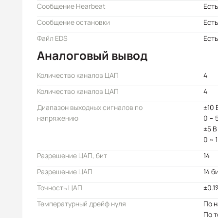
Сообщение Hearbeat
Есть
Сообщение остановки
Есть
Файл EDS
Есть
Аналоговый вывод
Количество каналов ЦАП
4
Количество каналов ЦАП
4
Диапазон выходных сигналов по
±10 
напряжению
0 ~ 
±5 В
0 ~ 
Разрешение ЦАП, бит
14
Разрешение ЦАП
14 б
Точность ЦАП
±0.1
Температурный дрейф нуля
По н
По т