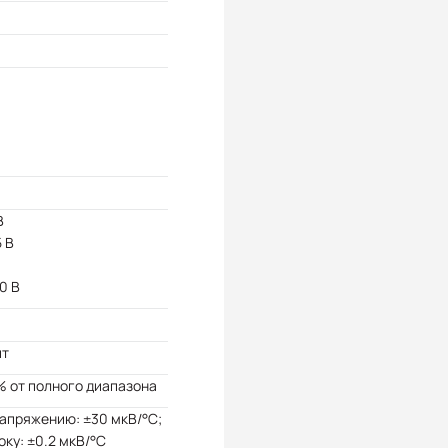
В
5 В
10 В
ит
% от полного диапазона
апряжению: ±30 мкВ/°C;
оку: ±0.2 мкВ/°C