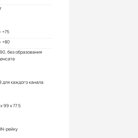
т
~ +75
~ +80
 90, без образования
денсата
В для каждого канала
 x 99 x 77.5
IN-рейку