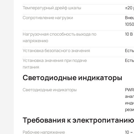
Температурный дрейф шкалы
±20 
Сопротивление нагрузки
Внеш
105
Нагрузочная способность выхода по
10 В
напряжению
Установка безопасного значения
Есть
Установка значения при подаче
Есть
питания
Светодиодные индикаторы
Светодиодные индикаторы
PWR
анал
инд
рез
Требования к электропитанию
Рабочее напряжение
10 ~