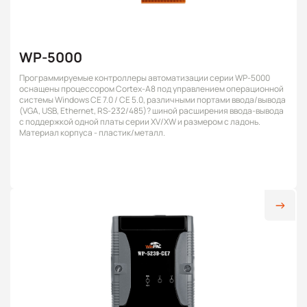
WP-5000
Программируемые контроллеры автоматизации серии WP-5000
оснащены процессором Cortex-A8 под управлением операционной
системы Windows CE 7.0 / CE 5.0, различными портами ввода/вывода
(VGA, USB, Ethernet, RS-232/485)? шиной расширения ввода-вывода
с поддержкой одной платы серии XV/XW и размером с ладонь.
Материал корпуса - пластик/металл.