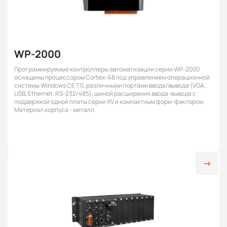
WP-2000
Программируемые контроллеры автоматизации серии WP-2000
оснащены процессором Cortex-A8 под управлением операционной
системы Windows CE 7.0, различными портами ввода/вывода (VGA,
USB, Ethernet, RS-232/485), шиной расширения ввода-вывода с
поддержкой одной платы серии XV и компактным форм-фактором.
Материал корпуса - металл.