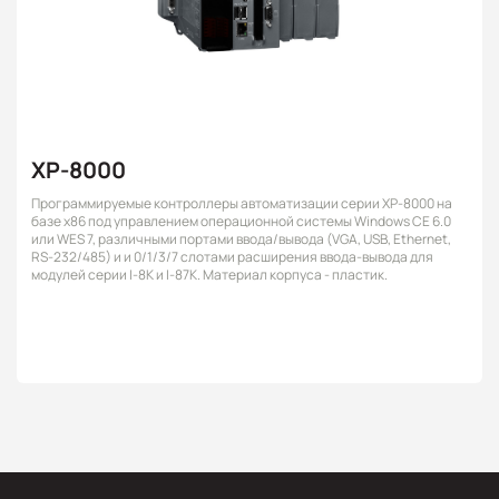
XP-8000
Программируемые контроллеры автоматизации серии XP-8000 на
базе x86 под управлением операционной системы Windows CE 6.0
или WES 7, различными портами ввода/вывода (VGA, USB, Ethernet,
RS-232/485) и и 0/1/3/7 слотами расширения ввода-вывода для
модулей серии I-8K и I-87K. Материал корпуса - пластик.