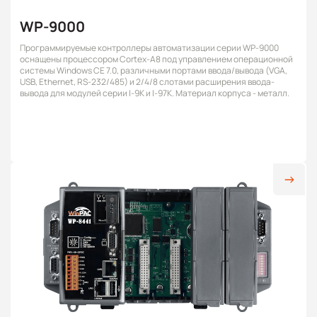
WP-9000
Программируемые контроллеры автоматизации серии WP-9000
оснащены процессором Cortex-A8 под управлением операционной
системы Windows CE 7.0, различными портами ввода/вывода (VGA,
USB, Ethernet, RS-232/485) и 2/4/8 слотами расширения ввода-
вывода для модулей серии I-9K и I-97K. Материал корпуса - металл.