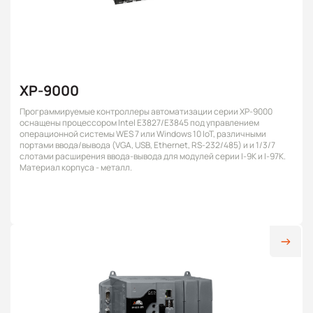
XP-9000
Программируемые контроллеры автоматизации серии XP-9000
оснащены процессором Intel E3827/E3845 под управлением
операционной системы WES 7 или Windows 10 IoT, различными
портами ввода/вывода (VGA, USB, Ethernet, RS-232/485) и и 1/3/7
слотами расширения ввода-вывода для модулей серии I-9K и I-97K.
Материал корпуса - металл.