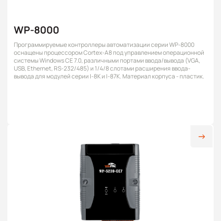
WP-8000
Программируемые контроллеры автоматизации серии WP-8000
оснащены процессором Cortex-A8 под управлением операционной
системы Windows CE 7.0, различными портами ввода/вывода (VGA,
USB, Ethernet, RS-232/485) и 1/4/8 слотами расширения ввода-
вывода для модулей серии I-8K и I-87K. Материал корпуса - пластик.