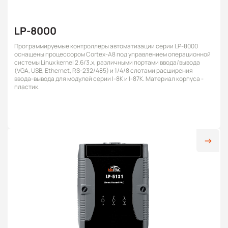
LP-8000
Программируемые контроллеры автоматизации серии LP-8000
оснащены процессором Cortex-A8 под управлением операционной
системы Linux kernel 2.6/3.x, различными портами ввода/вывода
(VGA, USB, Ethernet, RS-232/485) и 1/4/8 слотами расширения
ввода-вывода для модулей серии I-8K и I-87K. Материал корпуса -
пластик.