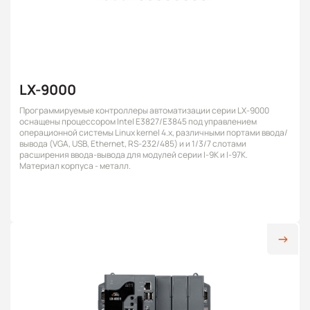
LX-9000
Программируемые контроллеры автоматизации серии LX-9000
оснащены процессором Intel E3827/E3845 под управлением
операционной системы Linux kernel 4.x, различными портами ввода/
вывода (VGA, USB, Ethernet, RS-232/485) и и 1/3/7 слотами
расширения ввода-вывода для модулей серии I-9K и I-97K.
Материал корпуса - металл.