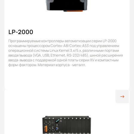
LP-2000
Программируемые контроллеры автоматизации серии LP-2000
оснащены процессором Cortex-A8/Cortex-A53 под управлением
операционной системы Linux Kernel 3.x/5.x, различными портами
ввода/вывода (VGA, USB, Ethernet, RS-232/485), шиной расширения
ввода-вывода с поддержкой одной платы серии XV и компактным
форм-фактором. Материал корпуса - металл.