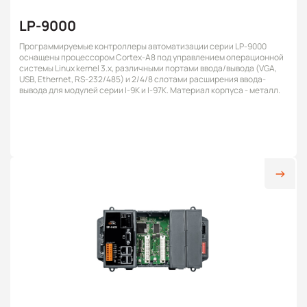
LP-9000
Программируемые контроллеры автоматизации серии LP-9000
оснащены процессором Cortex-A8 под управлением операционной
системы Linux kernel 3.x, различными портами ввода/вывода (VGA,
USB, Ethernet, RS-232/485) и 2/4/8 слотами расширения ввода-
вывода для модулей серии I-9K и I-97K. Материал корпуса - металл.