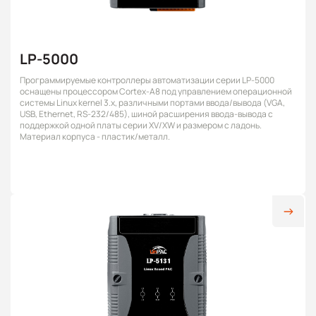
LP-5000
Программируемые контроллеры автоматизации серии LP-5000
оснащены процессором Cortex-A8 под управлением операционной
системы Linux kernel 3.x, различными портами ввода/вывода (VGA,
USB, Ethernet, RS-232/485), шиной расширения ввода-вывода с
поддержкой одной платы серии XV/XW и размером с ладонь.
Материал корпуса - пластик/металл.