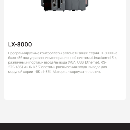
LX-8000
Программируемые контроллеры автоматизации серии LX-8000 на
базе x86 под управлением операционной системы Linux kernel 3.x,
различными портами ввода/вывода (VGA, USB, Ethernet, RS-
232/485) и и 0/1/3/7 слотами расширения ввода-вывода для
модулей серии I-8K и I-87K. Материал корпуса - пластик.