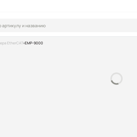
ера EtherCAT
EMP-9000