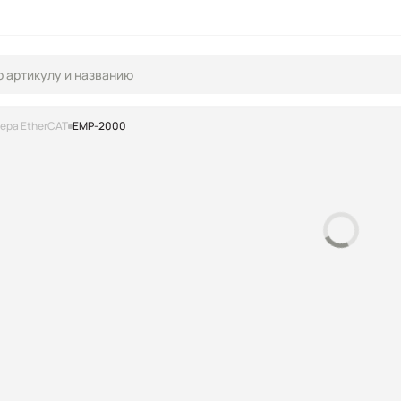
ера EtherCAT
EMP-2000