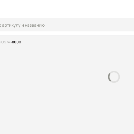
niOS7
I-8000