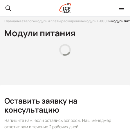
Главная
Каталог
Модули и платы расширения
Модули F-8000
Модули пи
Модули питания
Оставить заявку на
консультацию
Напишите нам, если остались вопросы. Наш менеджер
ответит вам в течение 2 рабочих дней.