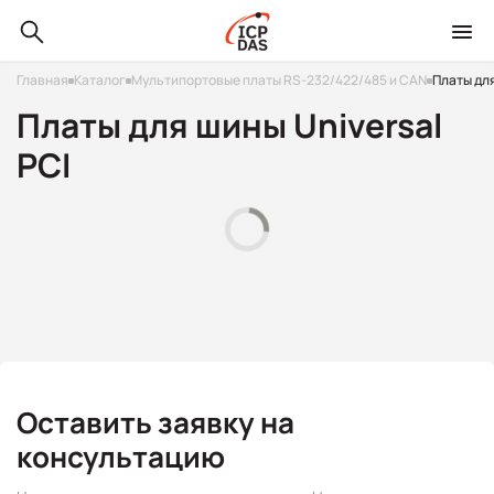
Главная
Каталог
Мультипортовые платы RS-232/422/485 и CAN
Платы для
Платы для шины Universal
PCI
Оставить заявку на
консультацию