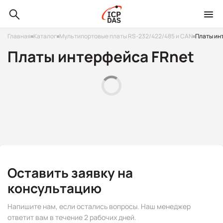
Главная
Каталог
Мультипортовые платы RS-232/422/485 и CAN
Платы ин
Платы интерфейса FRnet
Оставить заявку на
консультацию
Напишите нам, если остались вопросы. Наш менеджер
ответит вам в течение 2 рабочих дней.