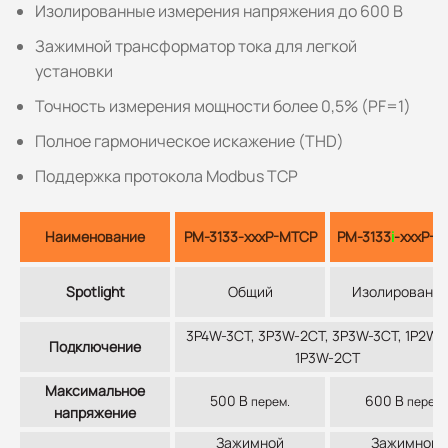
Изолированные измерения напряжения до 600 В
Зажимной трансформатор тока для легкой
установки
Точность измерения мощности более 0,5% (PF=1)
Полное гармоническое искажение (THD)
Поддержка протокола Modbus TCP
Наименование
PM-3133-xxxP-MTCP
PM-3133
i
-xxxP-
Spotlight
Общий
Изолированн
3P4W-3CT, 3P3W-2CT, 3P3W-3CT, 1P2W-1
Подключение
1P3W-2CT
Максимальное
500 В
600 В
перем.
перем.
напряжение
Зажимной
Зажимной