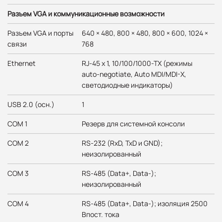
Разъем VGA и коммуникационные возможности
Разъем VGA и порты
640 × 480, 800 × 480, 800 × 600, 1024 ×
связи
768
Ethernet
RJ-45 x 1, 10/100/1000-TX (режимы
auto-negotiate, Auto MDI/MDI-X,
светодиодные индикаторы)
USB 2.0 (осн.)
1
COM 1
Резерв для системной консоли
COM 2
RS-232 (RxD, TxD и GND);
неизолированный
COM 3
RS-485 (Data+, Data-);
неизолированный
COM 4
RS-485 (Data+, Data-); изоляция 2500
Впост. тока