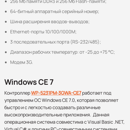
256 Мб памяти DDR3 и 256 Мб Flash-памяти;
64-битный аппаратный серийный номер;
Шина расширения вводов-выводов;
Ethernet-порты 10/100/1000M;
3 последовательных порта (RS-232/485);
Диапазон рабочих температур: от -25 до +75 °C;
Модем 3G.
Windows CE 7
Контроллер
WP-5231PM-3GWA-CE7
работает под
управлением ОС Windows CE 7.0, которая позволяет
быстро и с легкостью создавать различные
высокопроизводительные приложения. Данная
операционная система совместима с Visual Basic .NET,
Virtual C# и другими PC-совместимыми системами