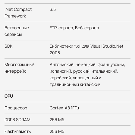
.Net Compact
3.5
Framework
Встроенные
FTP-сервер, Веб-с
ервер
сервисы
SDK
Библиотеки *.dll для Visual Studio.Net
2008
Многоязычный
Английский, немецкий, французский,
интерфейс
испанский, русский, итальянский,
корейский, упрощенный и
традиционный китайский
CPU
Процессор
Cortex-A8 1ГГц
DDR3 SDRAM
256 Мб
Flash-память
256 Мб