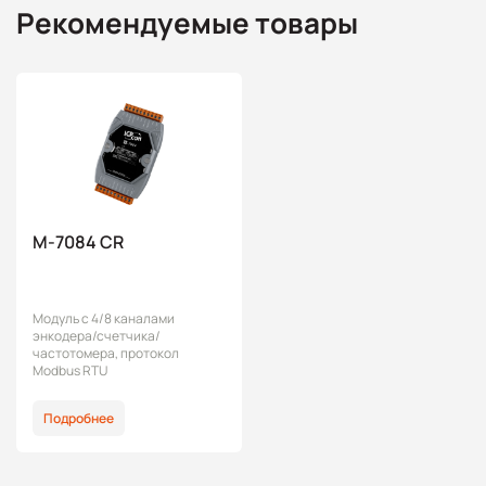
Рекомендуемые товары
M-7084 CR
Модуль с 4/8 каналами
энкодера/счетчика/
частотомера, протокол
Modbus RTU
Подробнее