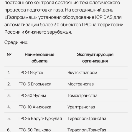
постоянного контроля состояния технологического
процесса подготовки газа. На сегодняшний день
«Газпроммаш» установил оборудование ICP DAS для
автоматизации более 30 объектов ГРС на территории
России и ближнего зарубежья.
Среди них:
№
Наименование
Эксплуатирующая
объекта
организация
1.
ГРС-1 Якутск
Якутскгазпром
2.
ГРС-5 Егорьевск
Мострансгаз
3.
ГРС-30 Чулым
Томсктрансгаз
4.
ГРС-10 Аниховка
Уралтрансгаз
5.
ГРС-5 Вадул-Туркулай
ТираспольТрансГаз
6.
ГРС-50 Рашково
ТираспольТрансГаз