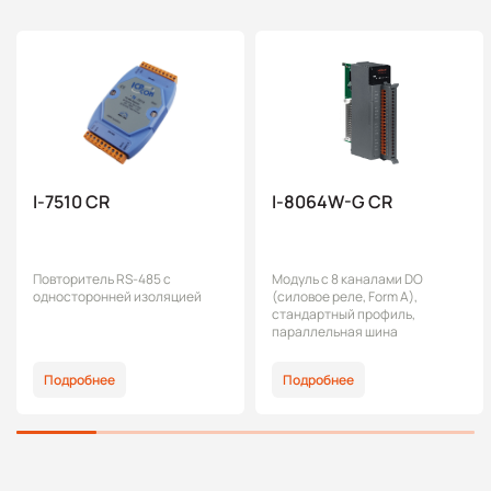
I-7510 CR
I-8064W-G CR
Повторитель RS-485 с
Модуль с 8 каналами DO
односторонней изоляцией
(силовое реле, Form A),
стандартный профиль,
параллельная шина
Подробнее
Подробнее