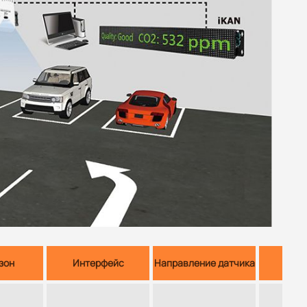
зон
Интерфейс
Направление датчика
Мо
Нас