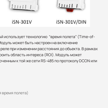
рый использует технологию “время полета” (Time-of-
. Модуль может быть настроен на включение
реле при изменении расстояния до объекта. В рамках
роить область интереса (ROI). Модуль может
ченным к той же сети RS-485 по протоколу DCON или
я время полета)