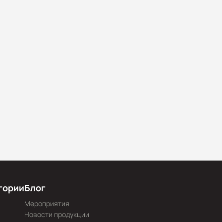
N-рейку
тенный
N-рейку
гории
Блог
Мероприятия
Новости продукции