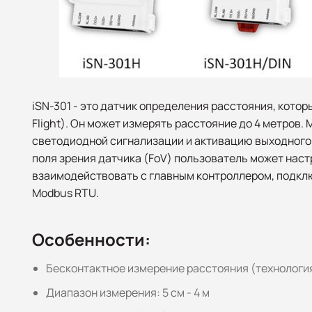
iSN-301 - это датчик определения расстояния, кото
Flight). Он может измерять расстояние до 4 метров
светодиодной сигнализации и активацию выходного 
поля зрения датчика (FoV) пользователь может наст
взаимодействовать с главным контроллером, подклю
Modbus RTU.
Особенности:
Бесконтактное измерение расстояния (технологи
Диапазон измерения: 5 см - 4 м