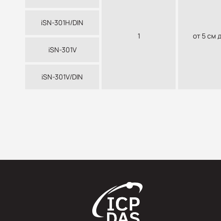
iSN-301H/DIN
1
от 5 см 
iSN-301V
iSN-301V/DIN