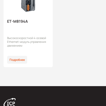
ET-M8194A
Высокоскоростной 4-осевой
Ethernet-модуль управления
движением
Подробнее