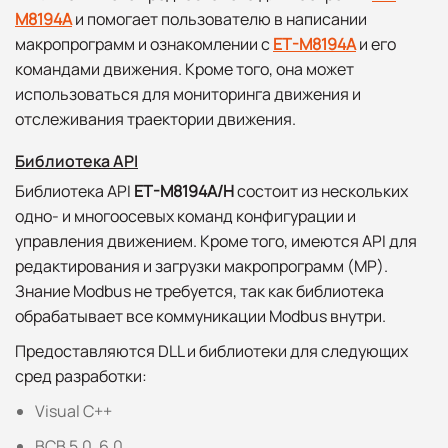
M8194A
и помогает пользователю в написании
макропрограмм и ознакомлении с
ET-M8194A
и его
командами движения. Кроме того, она может
использоваться для мониторинга движения и
отслеживания траектории движения.
Библиотека API
Библиотека API
ET-M8194A/H
состоит из нескольких
одно- и многоосевых команд конфигурации и
управления движением. Кроме того, имеются API для
редактирования и загрузки макропрограмм (MP).
Знание Modbus не требуется, так как библиотека
обрабатывает все коммуникации Modbus внутри.
Предоставляются DLL и библиотеки для следующих
сред разработки:
Visual C++
BCB 5.0, 6.0