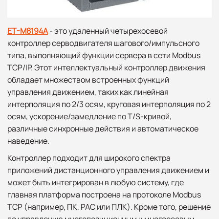
ET-M8194A
- это удаленный четырехосевой
контроллер серводвигателя шагового/импульсного
типа, выполняющий функции сервера в сети Modbus
TCP/IP. Этот интеллектуальный контроллер движения
обладает множеством встроенных функций
управления движением, таких как линейная
интерполяция по 2/3 осям, круговая интерполяция по 2
осям, ускорение/замедление по T/S-кривой,
различные синхронные действия и автоматическое
наведение.
Контроллер подходит для широкого спектра
приложений дистанционного управления движением и
может быть интегрирован в любую систему, где
главная платформа построена на протоколе Modbus
TCP (например, ПК, PAC или ПЛК). Кроме того, решение
по управлению многопозиционным и многоосевым