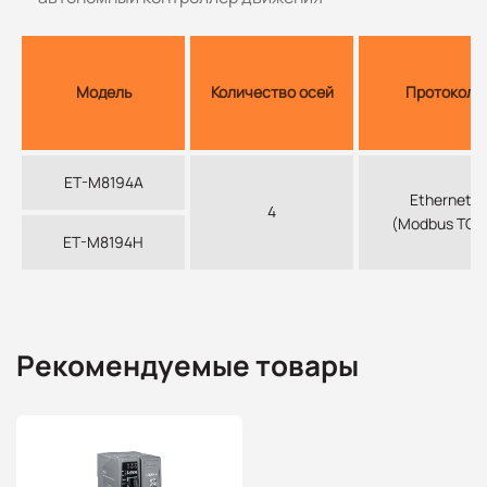
Модель
Количество осей
Протокол
ET-M8194A
Ethernet
4
(Modbus TCP
ET-M8194H
Рекомендуемые товары