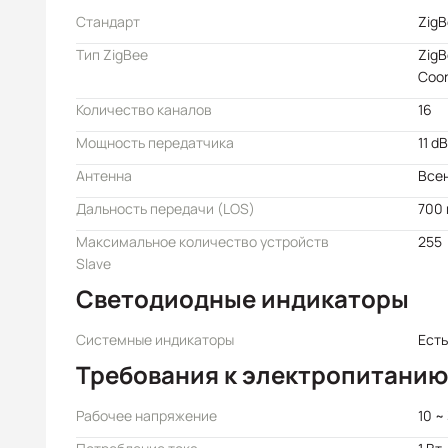
Стандарт
ZigB
Тип ZigBee
ZigB
Coor
Количество каналов
16
Мощность передатчика
11 d
Антенна
Всен
Дальность передачи (LOS)
700
Максимальное количество устройств
255
Slave
Светодиодные индикаторы
Системные индикаторы
Есть
Требования к электропитанию
Рабочее напряжение
10 ~