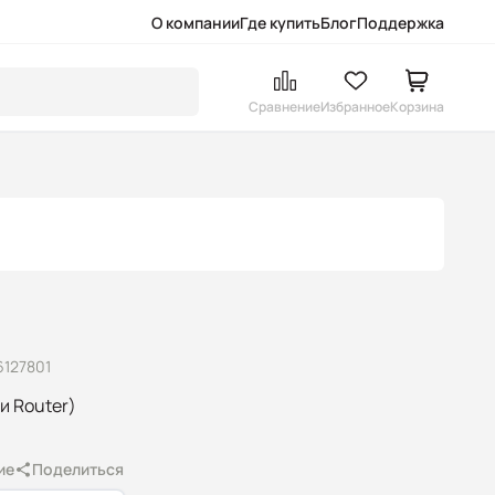
О компании
Где купить
Блог
Поддержка
Сравнение
Избранное
Корзина
6127801
и Router)
ие
Поделиться