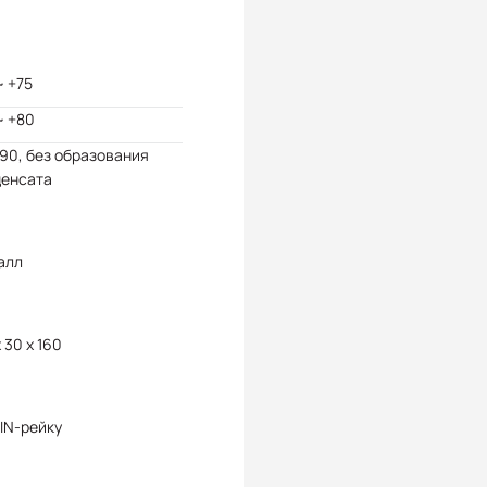
~ +75
~ +80
 90, без образования
денсата
алл
x 30 x 160
IN-рейку