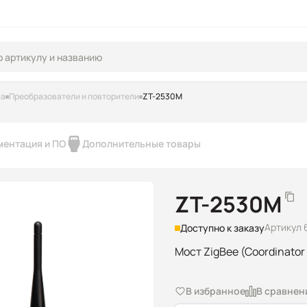
па
Преобразователи и повторители
ZT-2530M
ментация и ПО
Дополнительные товары
ZT-2530M
Артикул 
Доступно к заказу
Мост ZigBee (Coordinator 
В избранное
В сравнен