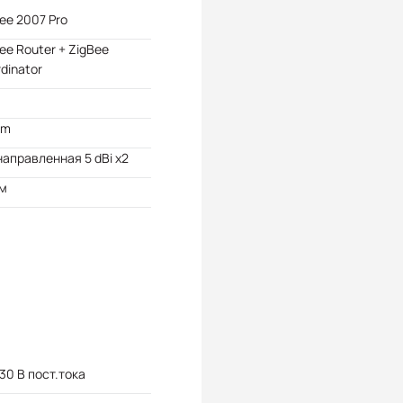
ee 2007 Pro
ee Router + ZigBee
dinator
Bm
аправленная 5 dBi x2
 м
 30 В пост.тока