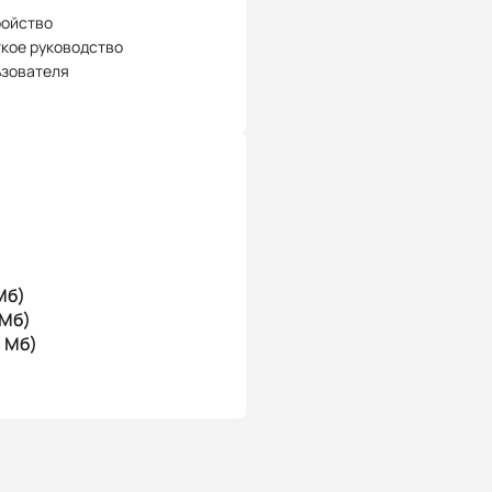
ройство
кое руководство
ьзователя
Мб)
 Мб)
1 Мб)