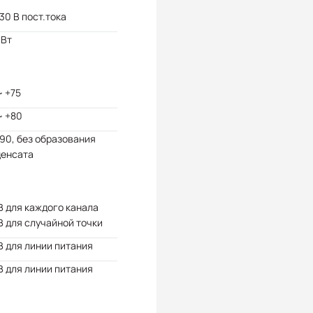
 30 В пост.тока
 Вт
~ +75
~ +80
 90, без образования
денсата
В для каждого канала
В для случайной точки
В для линии питания
В для линии питания