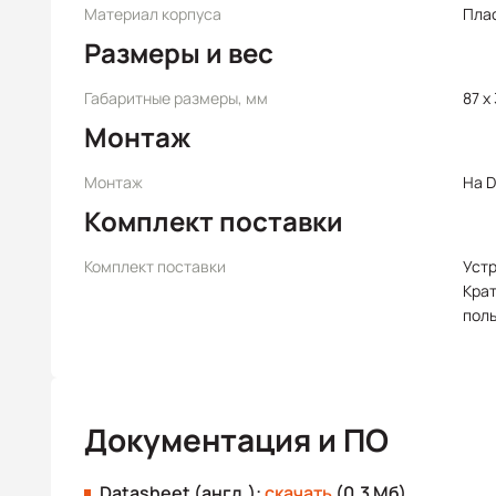
Материал корпуса
Пла
Размеры и вес
Габаритные размеры, мм
87 x 
Монтаж
Монтаж
На D
Комплект поставки
Комплект поставки
Уст
Крат
пол
Документация и ПО
Datasheet (англ.):
скачать
(0.3 Мб)