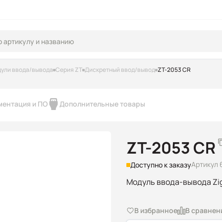
ули ввода/вывода
Серия ZT
Дискретный ввод/вывод
ZT-2053 CR
ментация и ПО
Дополнительные товары
ZT-2053 CR
Артикул 
Доступно к заказу
Модуль ввода-вывода Zig
В избранное
В сравнен