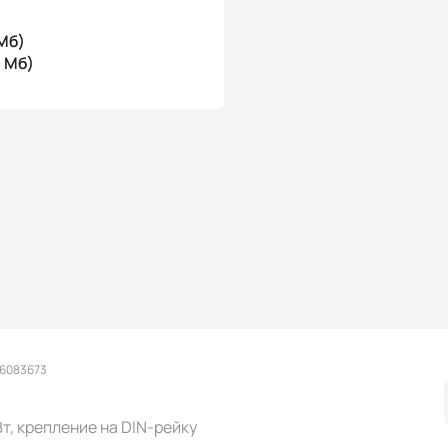
Мб)
1 Мб)
 6083673
 Вт, крепление на DIN-рейку