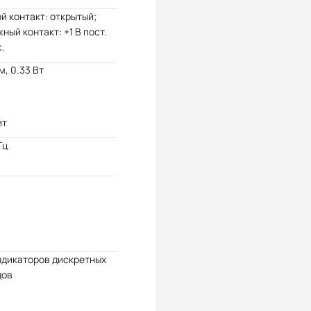
й контакт: открытый;
ный контакт: +1 В пост.
.
м, 0.33 Вт
ит
Гц
ндикаторов дискретных
дов