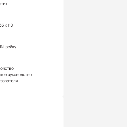
стик
33 x 110
IN-рейку
ройство
кое руководство
ьзователя