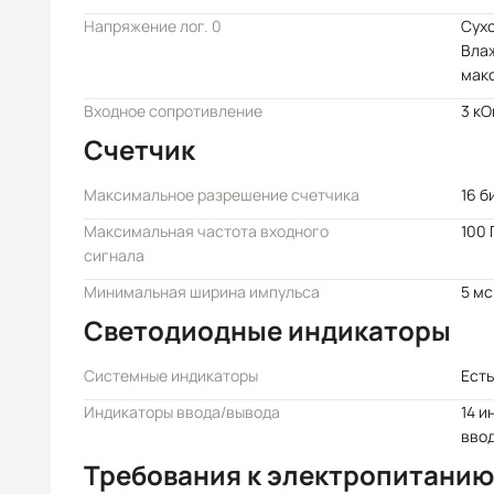
Напряжение лог. 0
Сухо
Влаж
макс
Входное сопротивление
3 кО
Счетчик
Максимальное разрешение счетчика
16 б
Максимальная частота входного
100 
сигнала
Минимальная ширина импульса
5 мс
Светодиодные индикаторы
Системные индикаторы
Есть
Индикаторы ввода/вывода
14 и
вво
Требования к электропитанию