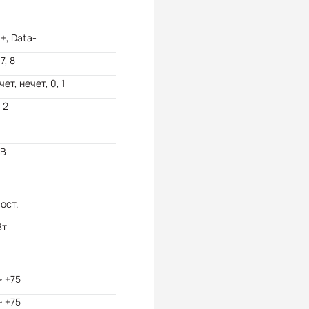
+, Data-
 7, 8
чет, нечет, 0, 1
, 2
кВ
пост.
Вт
~ +75
~ +75