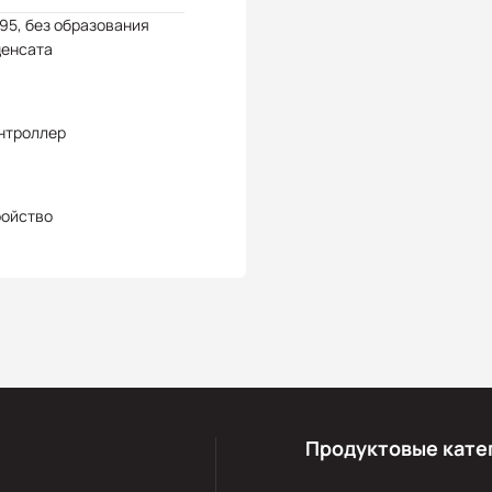
 95, без образования
денсата
нтроллер
ройство
Продуктовые кате