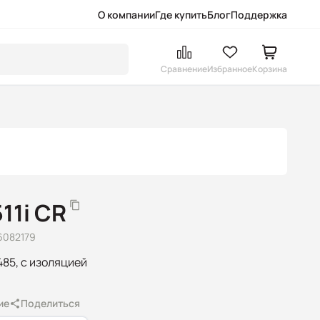
О компании
Где купить
Блог
Поддержка
Сравнение
Избранное
Корзина
11i CR
6082179
485, c изоляцией
ие
Поделиться