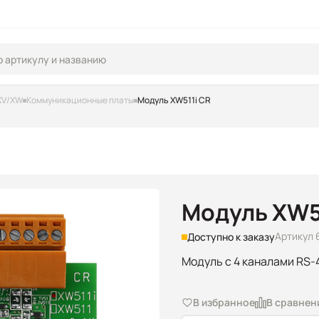
XV/XW
Коммуникационные платы
Модуль XW511i CR
Модуль XW5
Артикул 
Доступно к заказу
Модуль с 4 каналами RS-
В избранное
В сравнен