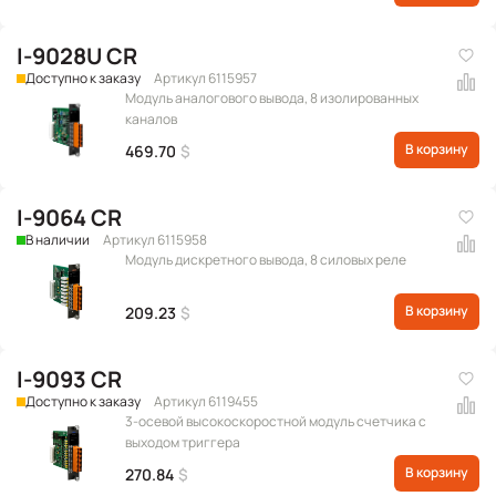
I-9028U CR
Доступно к заказу
Артикул 6115957
Модуль аналогового вывода, 8 изолированных
каналов
В корзину
469.70
$
I-9064 CR
В наличии
Артикул 6115958
Модуль дискретного вывода, 8 силовых реле
В корзину
209.23
$
I-9093 CR
Доступно к заказу
Артикул 6119455
3-осевой высокоскоростной модуль счетчика с
выходом триггера
В корзину
270.84
$