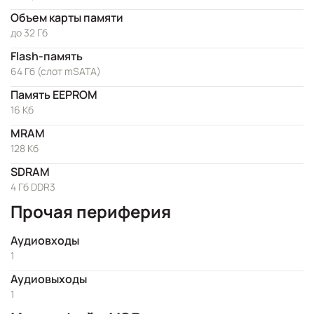
Объем карты памяти
до 32 Гб
Flash-память
64 Гб (слот mSATA)
Память EEPROM
16 Кб
MRAM
128 Кб
SDRAM
4 Гб DDR3
Прочая периферия
Аудиовходы
1
Аудиовыходы
1