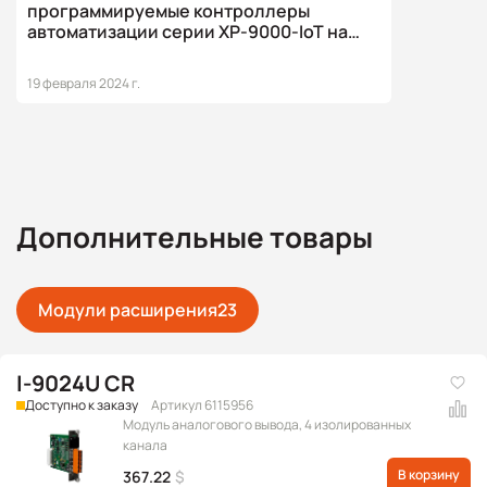
программируемые контроллеры
автоматизации серии XP-9000-IoT на
базе Win-GRAF с Windows 10 IoT
19 февраля 2024 г.
Дополнительные товары
Модули расширения
23
I-9024U CR
Доступно к заказу
Артикул 6115956
Модуль аналогового вывода, 4 изолированных
канала
В корзину
367.22
$