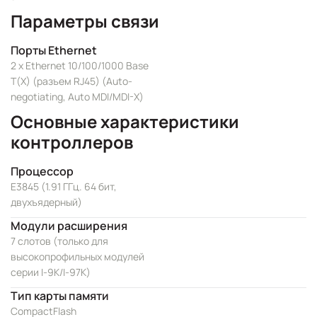
Параметры связи
Порты Ethernet
2 x Ethernet 10/100/1000 Base
T(X) (разъем RJ45) (Auto-
negotiating, Auto MDI/MDI-X)
Основные характеристики
контроллеров
Процессор
E3845 (1.91 ГГц. 64 бит,
двухъядерный)
Модули расширения
7 слотов (только для
высокопрофильных модулей
серии I-9K/I-97K)
Тип карты памяти
CompactFlash