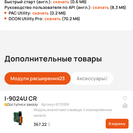
Быстрый старт (англ.):
скачать
(0.6 Мб)
Руководство пользователя по API (англ.):
скачать
(8,3 Мб)
PAC Utility:
скачать
(0.2 Мб)
DCON Utility Pro:
скачать
(70.2 Мб)
Дополнительные товары
Модули расширения
23
Аксессуары
2
I-9024U CR
Доступно к заказу
Артикул 6115956
Модуль аналогового вывода, 4 изолированных
канала
В корзину
367.22
$