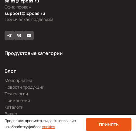
sales@icpdas.ru
Офис продаж
support@icpdas.ru
Техническая поддержка
Продуктовые категории
Блог
Мероприятия
Новости продукции
Технологии
Применения
Каталоги
Видео
Для покупателей
Продолжая просмотр, вы даете согласие
ПРИНЯТЬ
на обработку файлов
cookies
О компании
Где купить