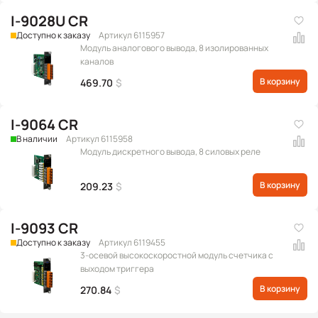
I-9028U CR
Доступно к заказу
Артикул 6115957
Модуль аналогового вывода, 8 изолированных
каналов
В корзину
469.70
$
I-9064 CR
В наличии
Артикул 6115958
Модуль дискретного вывода, 8 силовых реле
В корзину
209.23
$
I-9093 CR
Доступно к заказу
Артикул 6119455
3-осевой высокоскоростной модуль счетчика с
выходом триггера
В корзину
270.84
$