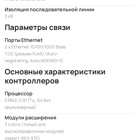
Изоляция последовательной линии
3 кВ
Параметры связи
Порты Ethernet
2 x Ethernet 10/100/1000 Base
T(X) (разъем RJ45) (Auto-
negotiating, Auto MDI/MDI-X)
Основные характеристики
контроллеров
Процессор
E3845 (1.91 ГГц. 64 бит,
двухъядерный)
Модули расширения
3 слота (только для
высокопрофильных модулей
серии I-9K/I-97K)