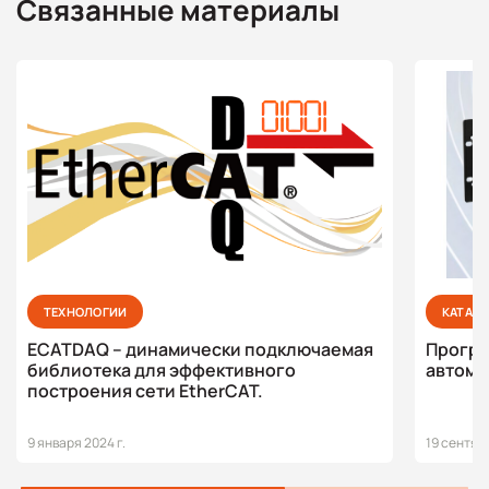
Связанные материалы
ТЕХНОЛОГИИ
КАТАЛ
ECATDAQ – динамически подключаемая
Програ
библиотека для эффективного
автома
построения сети EtherCAT.
9 января 2024 г.
19 сентябр