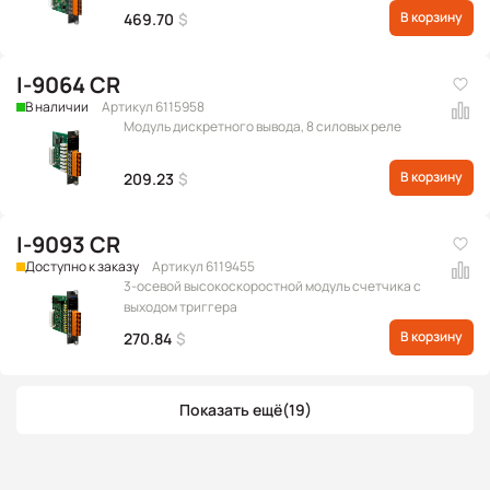
В корзину
469.70
$
I-9064 CR
В наличии
Артикул 6115958
Модуль дискретного вывода, 8 силовых реле
В корзину
209.23
$
I-9093 CR
Доступно к заказу
Артикул 6119455
3-осевой высокоскоростной модуль счетчика с
выходом триггера
В корзину
270.84
$
Показать ещё
(19)