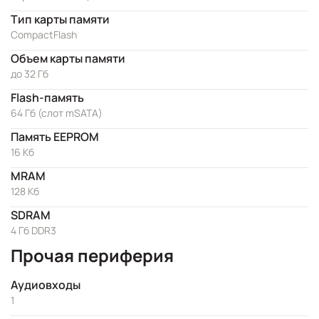
Тип карты памяти
CompactFlash
Объем карты памяти
до 32 Гб
Flash-память
64 Гб (слот mSATA)
Память EEPROM
16 Кб
MRAM
128 Кб
SDRAM
4 Гб DDR3
Прочая периферия
Аудиовходы
1