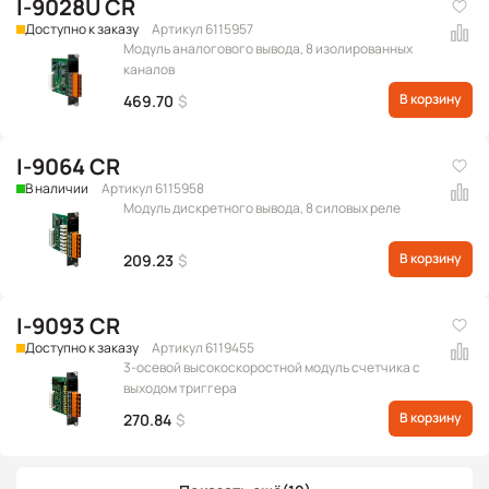
I-9028U CR
Доступно к заказу
Артикул 6115957
Модуль аналогового вывода, 8 изолированных
каналов
В корзину
469.70
$
I-9064 CR
В наличии
Артикул 6115958
Модуль дискретного вывода, 8 силовых реле
В корзину
209.23
$
I-9093 CR
Доступно к заказу
Артикул 6119455
3-осевой высокоскоростной модуль счетчика с
выходом триггера
В корзину
270.84
$