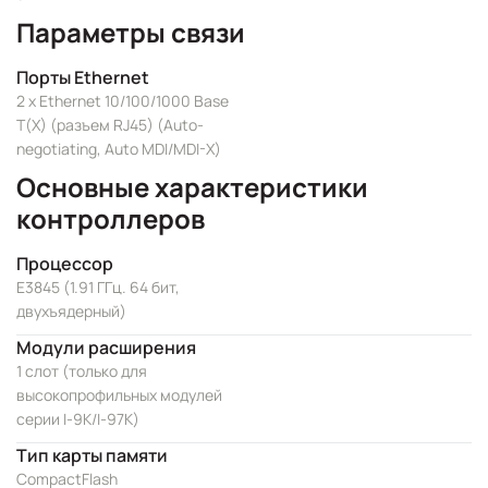
Параметры связи
Порты Ethernet
2 x Ethernet 10/100/1000 Base
T(X) (разъем RJ45) (Auto-
negotiating, Auto MDI/MDI-X)
Основные характеристики
контроллеров
Процессор
E3845 (1.91 ГГц. 64 бит,
двухъядерный)
Модули расширения
1 слот (только для
высокопрофильных модулей
серии I-9K/I-97K)
Тип карты памяти
CompactFlash