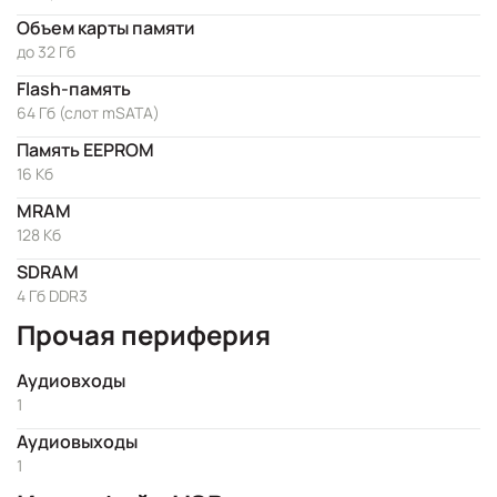
Объем карты памяти
до 32 Гб
Flash-память
64 Гб (слот mSATA)
Память EEPROM
16 Кб
MRAM
128 Кб
SDRAM
4 Гб DDR3
Прочая периферия
Аудиовходы
1
Аудиовыходы
1