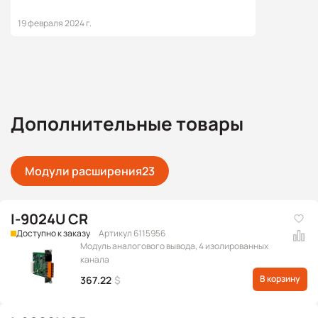
базе Win-GRAF с Windows 10 IoT
19 февраля 2024 г.
Дополнительные товары
Модули расширения
23
I-9024U CR
Доступно к заказу
Артикул 6115956
Модуль аналогового вывода, 4 изолированных
канала
В корзину
367.22
$