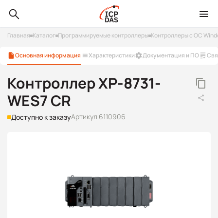
Главная
Каталог
Программируемые контроллеры
Контроллеры с ОС Win
Основная информация
Характеристики
Документация и ПО
Свя
Контроллер XP-8731-
WES7 CR
Артикул 6110906
Доступно к заказу