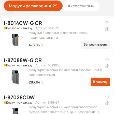
Модули расширения
129
Аксессуары
4
I-8014CW-G CR
Доступно к заказу
Артикул 6105827
Модуль с 8 каналами аналогового ввода,
параллельная шина
Запросить цену
478.85
$
I-87088W-G CR
Доступно к заказу
Артикул 6099006
Модуль расширения c 8 каналами вывода с ШИМ, 8
каналов счетчика
В корзину
283.04
$
I-87028CDW
Доступно к заказу
Артикул 6119457
Модуль расширения с 8 каналами аналогового
вывода, последовательная шина, разрешение - 12