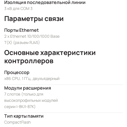
Изоляция последовательной линии
3 кВ для COM 3
Параметры связи
Порты Ethernet
2 x Ethernet 10/100/1000 Base
T(X) (разъем RJ45)
Основные характеристики
контроллеров
Процессор
x86 CPU, 1 ГГц, двухъядерный
Модули расширения
7 слотов (только для
высокопрофильных модулей
серии I-8K/I-87K)
Тип карты памяти
CompactFlash