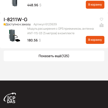
бит, с межканальной изоляцией (Диапазон
В корзину
448.96
$
выходных сигналов: 0 ~ +20 мА, +4 ~ +20 мА)
(RoHS)
I-8211W-G
Доступно к заказу
Артикул 6123639
Модуль расширения с GPS приемником, антенна
ANT-115-03 (5 метров) в комплекте
В корзину
180.56
$
Показать ещё
(125)