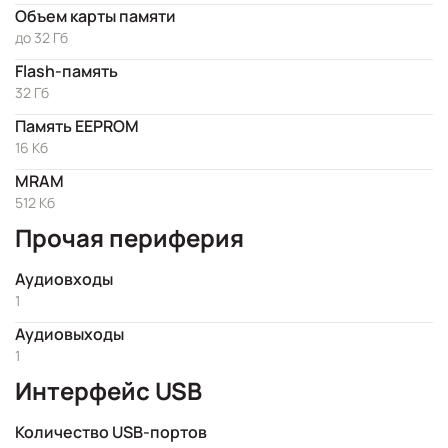
Объем карты памяти
до 32 Гб
Flash-память
32 Гб
Память EEPROM
16 Кб
MRAM
512 Кб
Прочая периферия
Аудиовходы
1
Аудиовыходы
1
Интерфейс USB
Количество USB-портов