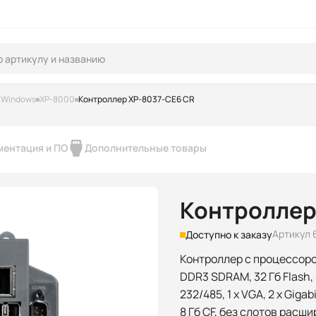
 Windows
XP-8000
Контроллер XP-8037-CE6 CR
ментация и ПО
Дополнительные товары
Контроллер
Артикул 
Доступно к заказу
Контроллер с процессором 
DDR3 SDRAM, 32 Гб Flash, 3
232/485, 1 x VGA, 2 x Gigab
8 Гб CF, без слотов расш