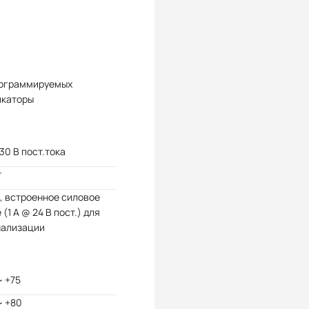
рограммируемых
икаторы
 30 В пост.тока
т
, встроенное силовое
 (1 А @ 24 В пост.) для
нализации
~ +75
~ +80