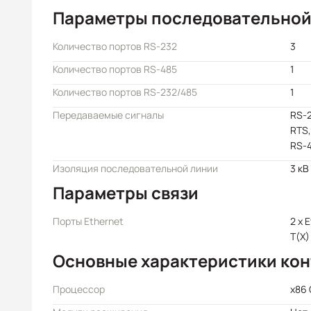
Параметры последовательной
Количество портов RS-232
3
Количество портов RS-485
1
Количество портов RS-232/485
1
Передаваемые сигналы
RS-2
RTS,
RS-4
Изоляция последовательной линии
3 кВ
Параметры связи
Порты Ethernet
2 x 
T(X)
Основные характеристики ко
Процессор
x86 