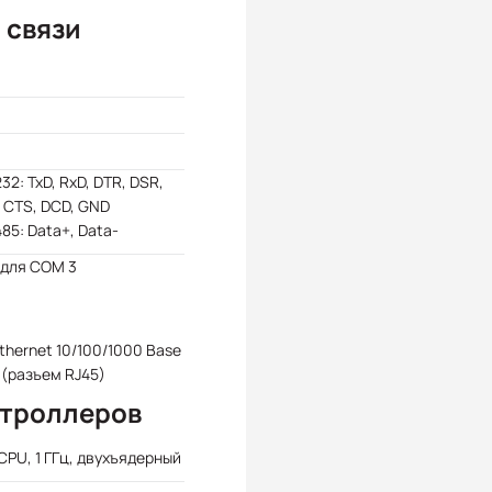
 связи
32: TxD, RxD, DTR, DSR,
 CTS, DCD, GND
85: Data+, Data-
 для COM 3
Ethernet 10/100/1000 Base
 (разъем RJ45)
нтроллеров
CPU, 1 ГГц, двухъядерный