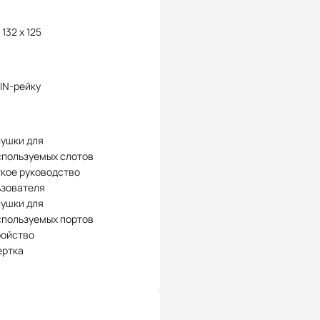
 132 x 125
IN-рейку
лушки для
спользуемых слотов
кое руководство
ьзователя
лушки для
спользуемых портов
ройство
ертка