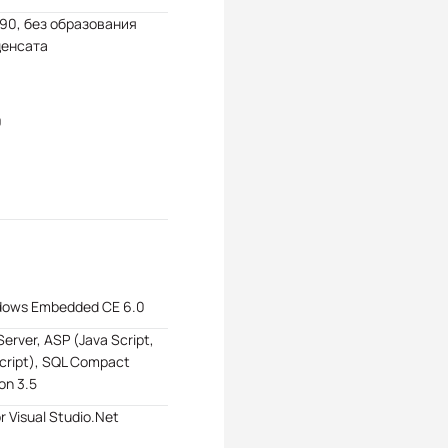
 90, без образования
денсата
0
dows Embedded CE 6.0
Server, ASP (Java Script,
cript), SQL Compact
ion 3.5
or Visual Studio.Net