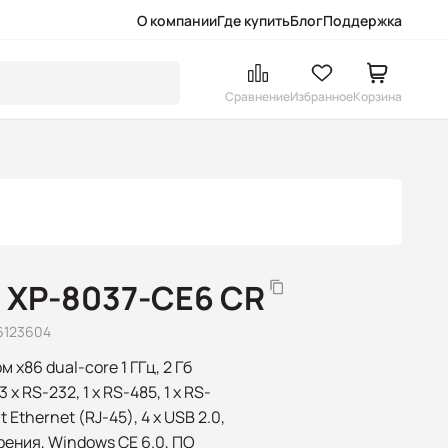
О компании
Где купить
Блог
Поддержка
Сравнение
Избранное
Корзина
 XP-8037-CE6 CR
6123604
x86 dual-core 1 ГГц, 2 Гб
 x RS-232, 1 x RS-485, 1 x RS-
it Ethernet (RJ-45), 4 x USB 2.0,
ирения, Windows CE 6.0, ПО