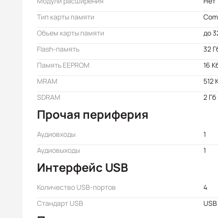
Модули расширения
Нет
Тип карты памяти
Com
Объем карты памяти
до 3
Flash-память
32 Г
Память EEPROM
16 К
MRAM
512 
SDRAM
2 Гб
Прочая периферия
Аудиовходы
1
Аудиовыходы
1
Интерфейс USB
Количество USB-портов
4
Стандарт USB
USB 