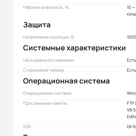
Рабочая влажность, %
10 ~
кон
Защита
Напряжение изоляции, В
100
Системные характеристики
Часы реального времени
Есть
Сторожевой таймер
Есть
Операционная система
Операционная система
Win
Программные пакеты
FTP 
VB S
Edit
SDK
Dll f