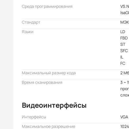
Среда программирования
VS.
IsaG
Стандарт
МЭК 
Языки
LD
FBD
ST
SFC
IL
FC
Максимальный размер кода
2 М
Время сканирования
3 ~ 
прог
сло
Видеоинтерфейсы
Интерфейсы
VGA
Максимальное разрешение
1024