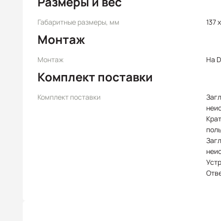
Размеры и вес
Габаритные размеры, мм
137 x
Монтаж
Монтаж
На D
Комплект поставки
Комплект поставки
Заг
неи
Крат
пол
Заг
неи
Уст
Отв