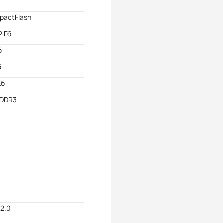
pactFlash
2 Гб
б
б
Кб
 DDR3
2.0