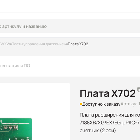
XV/XW
Платы управления движением
Плата X702
ментация и ПО
Плата X702
Артикул 
Доступно к заказу
Плата расширения для ко
7188XB/XG/EX/EG, μPAC-7
счетчик (2 оси)