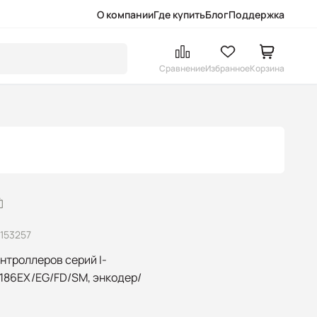
О компании
Где купить
Блог
Поддержка
Сравнение
Избранное
Корзина
1153257
нтроллеров серий I-
186EX/EG/FD/SM, энкодер/