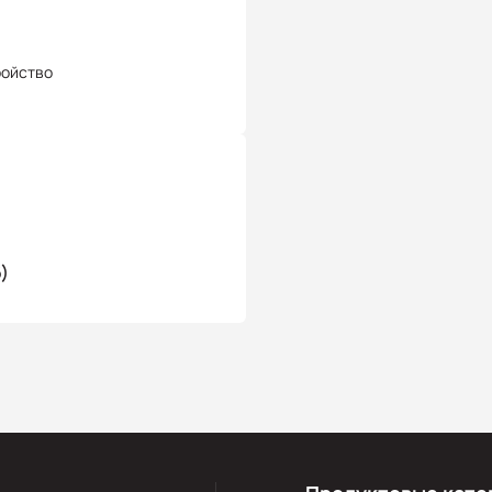
ройство
б)