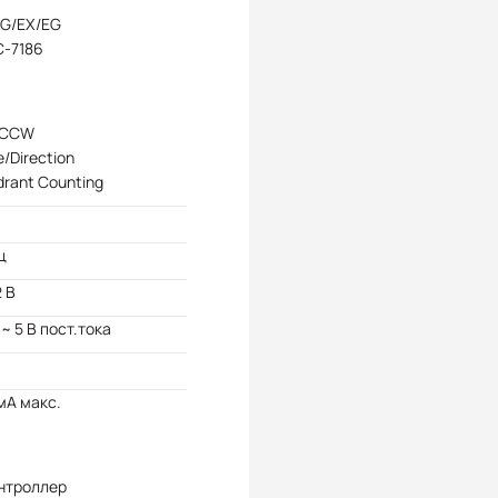
XG/EX/EG
C-7186
/CCW
e/Direction
rant Counting
ц
2 В
 ~ 5 В пост.тока
мА макс.
нтроллер