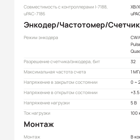
Совместимость с контроллерами I-7188,
XB/
uPAC-7186
uPA
Энкодер/Частотомер/Счетчик
Режим энкодера
CW
Puls
Quad
Разрешение счетчика/энкодера, бит
32
Максимальная частота счета
1 МГ
Напряжение в закрытом состоянии
0 ~ 
Напряжение в открытом состоянии
+3.5
Напряжение нагрузки
5 В
Ток нагрузки
100 
Монтаж
Монтаж
В ко