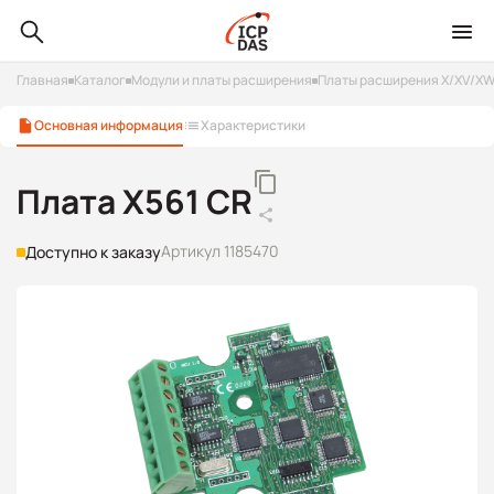
Главная
Каталог
Модули и платы расширения
Платы расширения X/XV/X
Основная информация
Характеристики
Плата X561 CR
Артикул 1185470
Доступно к заказу