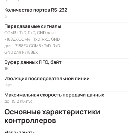
Количество портов RS-232
3
Передаваемые сигналы
COM3 : TxD, RxD, GND для I-
7188EX COM4 : TxD, RxD, GND
для I-7188EX COM5 : TxD, RxD,
GND для I-7188EX
Буфер данных FIFO, байт
16
Изоляция последовательной линии
Нет
Максимальная скорость передачи данных
до 115,2 Кбит/с
Основные характеристики
контроллеров
Flash-память