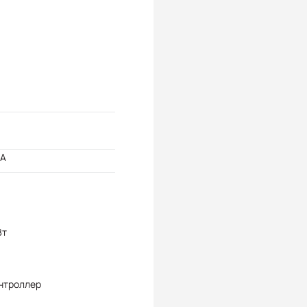
мА
Вт
нтроллер