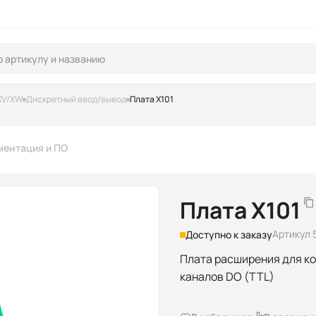
XV/XW
Дискретный ввод/вывод
Плата X101
ментация и ПО
Плата X101
Артикул 
Доступно к заказу
Плата расширения для ко
каналов DO (TTL)