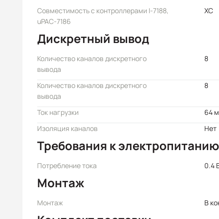
Совместимость с контроллерами I-7188,
XC
uPAC-7186
Дискретный вывод
Количество каналов дискретного
8
вывода
Количество каналов дискретного
8
вывода
Ток нагрузки
64 
Изоляция каналов
Нет
Требования к электропитанию
Потребление тока
0.4 
Монтаж
Монтаж
В ко