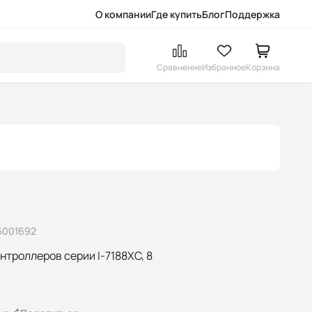
О компании
Где купить
Блог
Поддержка
Сравнение
Избранное
Корзина
5001692
нтроллеров серии I-7188XC, 8