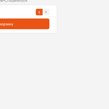
ие
Поделиться
 корзину