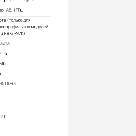
ex-A8, 1 ГГц
ота (только для
окопрофильных модулей
и I-9K/I-97K)
карта
2 Гб
 Мб
б
Мб DDR3
2.0