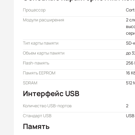
Процессор
Cort
Модули расширения
2 сл
выс
сери
Тип карты памяти
SD-
Объем карты памяти
до 3
Flash-память
256
Память EEPROM
16 К
SDRAM
512 
Интерфейс USB
Количество USB-портов
2
Стандарт USB
USB 
Память