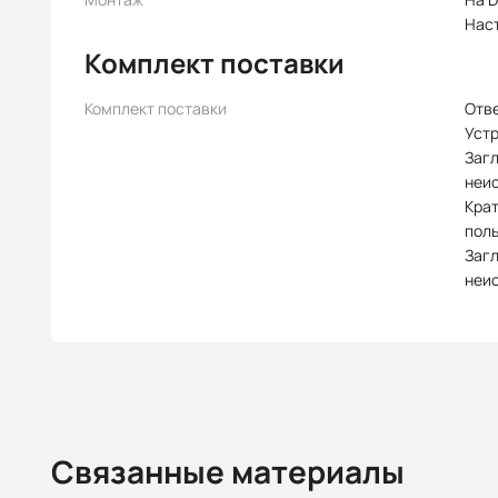
Нас
Комплект поставки
Комплект поставки
Отв
Уст
Заг
неи
Крат
пол
Заг
неи
Связанные материалы