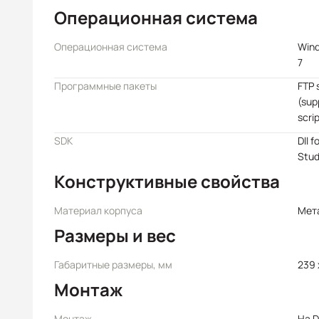
Операционная система
Операционная система
Win
7
Программные пакеты
FTP 
(sup
scri
SDK
Dll f
Stud
Конструктивные свойства
Материал корпуса
Мет
Размеры и вес
Габаритные размеры, мм
239 
Монтаж
Монтаж
На D