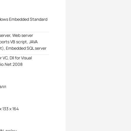
dows Embedded Standard
server, Web server
ports VB script, JAVA
pt), Embedded SQL server
or VC, Dll for Visual
io.Net 2008
алл
x 133 x 164
IN-рейку