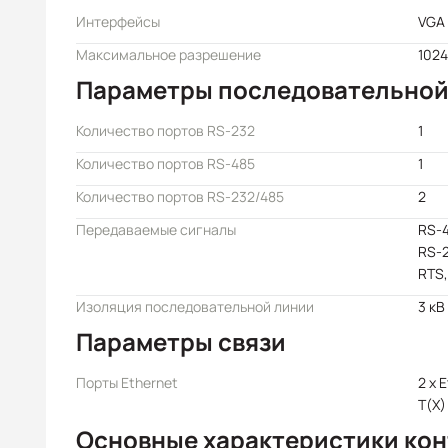
Интерфейсы
VGA
Максимальное разрешение
1024
Параметры последовательной
Количество портов RS-232
1
Количество портов RS-485
1
Количество портов RS-232/485
2
Передаваемые сигналы
RS-4
RS-2
RTS,
Изоляция последовательной линии
3 кВ
Параметры связи
Порты Ethernet
2 x 
T(X)
Основные характеристики ко