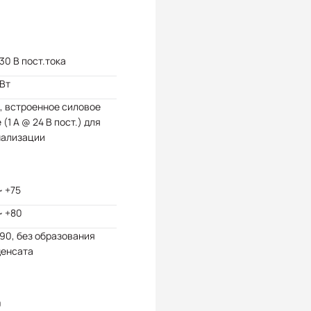
 30 В пост.тока
 Вт
, встроенное силовое
 (1 А @ 24 В пост.) для
нализации
~ +75
~ +80
 90, без образования
денсата
0