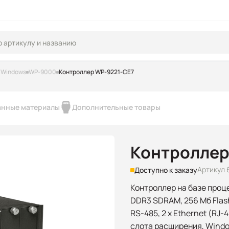
 Windows
WP-9000
Контроллер WP-9221-CE7
анные материалы
Дополнительные товары
Контроллер
Артикул 
Доступно к заказу
Контроллер на базе проце
DDR3 SDRAM, 256 Мб Flash, 
RS-485, 2 x Ethernet (RJ-4
слота расширения, Windo