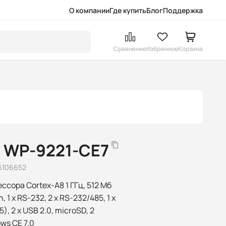
О компании
Где купить
Блог
Поддержка
Сравнение
Избранное
Корзина
 WP-9221-CE7
6106652
ссора Cortex-A8 1 ГГц, 512 Мб
1 x RS-232, 2 x RS-232/485, 1 x
5), 2 x USB 2.0, microSD, 2
ws CE 7.0