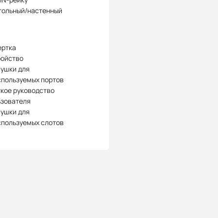
тольный/настенный
ертка
ройство
лушки для
спользуемых портов
кое руководство
ьзователя
лушки для
спользуемых слотов