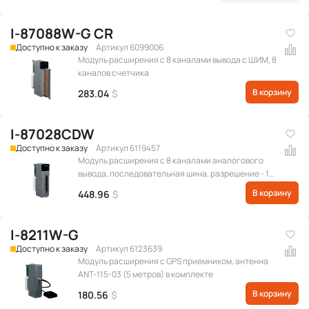
I-87088W-G CR
Доступно к заказу
Артикул 6099006
Модуль расширения c 8 каналами вывода с ШИМ, 8
каналов счетчика
В корзину
283.04
$
I-87028CDW
Доступно к заказу
Артикул 6119457
Модуль расширения с 8 каналами аналогового
вывода, последовательная шина, разрешение - 12
бит, с межканальной изоляцией (Диапазон
В корзину
448.96
$
выходных сигналов: 0 ~ +20 мА, +4 ~ +20 мА)
(RoHS)
I-8211W-G
Доступно к заказу
Артикул 6123639
Модуль расширения с GPS приемником, антенна
ANT-115-03 (5 метров) в комплекте
В корзину
180.56
$