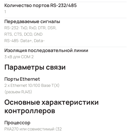
Количество портов RS-232/485
1
Передаваемые сигналы
RS-232: TxD, RxD, DTR, DSR,
RTS, CTS, DCD, GND
RS-485: Data+, Data-
Изоляция последовательной линии
3 кВ для COM 2
Параметры связи
Порты Ethernet
2 x Ethernet 10/100 Base T(X)
(разъем RJ45)
Основные характеристики
контроллеров
Процессор
PXA270 или совместимый (32