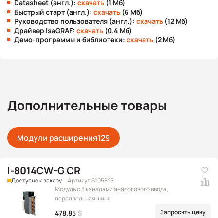
Datasheet (англ.):
скачать
(1 Мб)
Быстрый старт (англ.):
скачать
(6 Мб)
Руководство пользователя (англ.):
скачать
(12 Мб)
Драйвер IsaGRAF:
скачать
(0.4 Мб)
Демо-программы и библиотеки:
скачать
(2 Мб)
Дополнительные товары
Модули расширения
129
I-8014CW-G CR
Доступно к заказу
Артикул 6105827
Модуль с 8 каналами аналогового ввода,
параллельная шина
Запросить цену
478.85
$