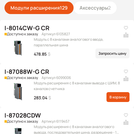
Модули расширения
129
Аксессуары
2
I-8014CW-G CR
Доступно к заказу
Артикул 6105827
Модуль с 8 каналами аналогового ввода,
параллельная шина
Запросить цену
478.85
$
I-87088W-G CR
Доступно к заказу
Артикул 6099006
Модуль расширения c 8 каналами вывода с ШИМ, 8
каналов счетчика
В корзину
283.04
$
I-87028CDW
Доступно к заказу
Артикул 6119457
Модуль расширения с 8 каналами аналогового
вывода, последовательная шина, разрешение - 12