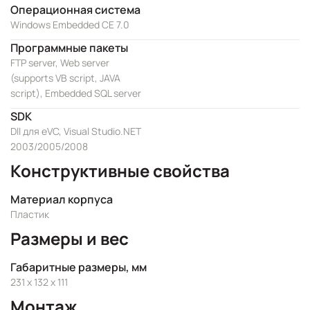
Операционная система
Windows Embedded CE 7.0
Программные пакеты
FTP server, Web server
(supports VB script, JAVA
script), Embedded SQL server
SDK
Dll для eVC, Visual Studio.NET
2003/2005/2008
Конструктивные свойства
Материал корпуса
Пластик
Размеры и вес
Габаритные размеры, мм
231 x 132 x 111
Монтаж