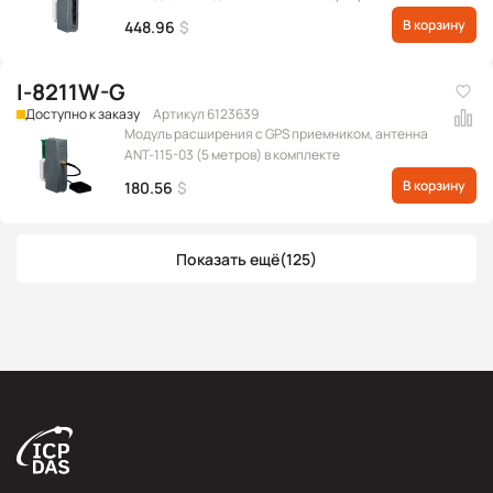
бит, с межканальной изоляцией (Диапазон
В корзину
448.96
$
выходных сигналов: 0 ~ +20 мА, +4 ~ +20 мА)
(RoHS)
I-8211W-G
Доступно к заказу
Артикул 6123639
Модуль расширения с GPS приемником, антенна
ANT-115-03 (5 метров) в комплекте
В корзину
180.56
$
Показать ещё
(125)