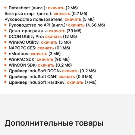
Datasheet (англ.):
скачать
(2 Мб)
Быстрый старт (англ.):
скачать
(0.7 Мб)
Руководство пользователя:
скачать
(5 Мб)
Руководство по API (англ.):
скачать
(4.66 Мб)
Демо-программы:
скачать
(39 Мб)
DCON Utility Pro:
скачать
(12 Мб)
WinPAC Utility:
скачать
(5 Мб)
NAPOPC CE5:
скачать
(0.1 Мб)
nModbus:
скачать
(3 Мб)
WinPAC SDK:
скачать
(90 Мб)
WinCON SDK:
скачать
(0.2 Мб)
Драйвер InduSoft DCON:
скачать
(0.2 Мб)
Драйвер InduSoft CAN:
скачать
(0.3 Мб)
Драйвер InduSoft Hardkey:
скачать
(7 Мб)
Дополнительные товары