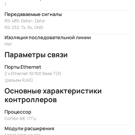
1
Передаваемые сигналы
RS-485: Data+, Data-
RS-232: Tx, Rx, GND
Изоляция последовательной линии
Нет
Параметры связи
Порты Ethernet
2 x Ethernet 10/100 Base T(X)
(разъем RJ45)
Основные характеристики
контроллеров
Процессор
Cortex-A8, 1 ГГц
Модули расширения
1 слот (только для