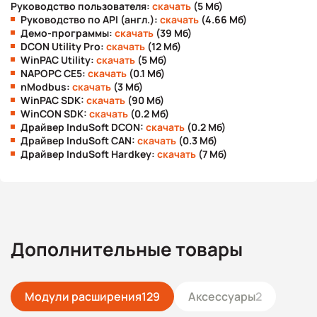
Руководство пользователя:
скачать
(5 Мб)
Руководство по API (англ.):
скачать
(4.66 Мб)
Демо-программы:
скачать
(39 Мб)
DCON Utility Pro:
скачать
(12 Мб)
WinPAC Utility:
скачать
(5 Мб)
NAPOPC CE5:
скачать
(0.1 Мб)
nModbus:
скачать
(3 Мб)
WinPAC SDK:
скачать
(90 Мб)
WinCON SDK:
скачать
(0.2 Мб)
Драйвер InduSoft DCON:
скачать
(0.2 Мб)
Драйвер InduSoft CAN:
скачать
(0.3 Мб)
Драйвер InduSoft Hardkey:
скачать
(7 Мб)
Дополнительные товары
Модули расширения
129
Аксессуары
2