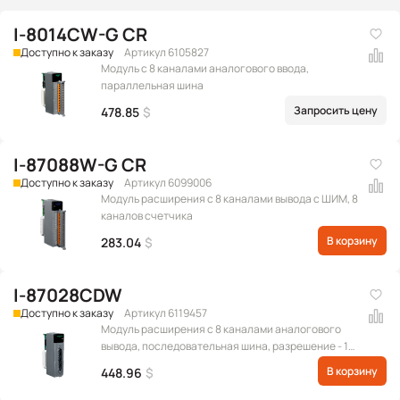
I-8014CW-G CR
Доступно к заказу
Артикул 6105827
Модуль с 8 каналами аналогового ввода,
параллельная шина
Запросить цену
478.85
$
I-87088W-G CR
Доступно к заказу
Артикул 6099006
Модуль расширения c 8 каналами вывода с ШИМ, 8
каналов счетчика
В корзину
283.04
$
I-87028CDW
Доступно к заказу
Артикул 6119457
Модуль расширения с 8 каналами аналогового
вывода, последовательная шина, разрешение - 12
бит, с межканальной изоляцией (Диапазон
В корзину
448.96
$
выходных сигналов: 0 ~ +20 мА, +4 ~ +20 мА)
(RoHS)