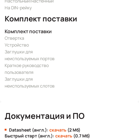
Настольный/настенный
На DIN-рейку
Комплект поставки
Комплект поставки
Отвертка
Устройство
Заглушки для
неиспользуемых портов
Краткое руководство
пользователя
Заглушки для
неиспользуемых слотов
Документация и ПО
Datasheet (англ.):
скачать
(2 Мб)
Быстрый старт (англ.):
скачать
(0.7 Мб)