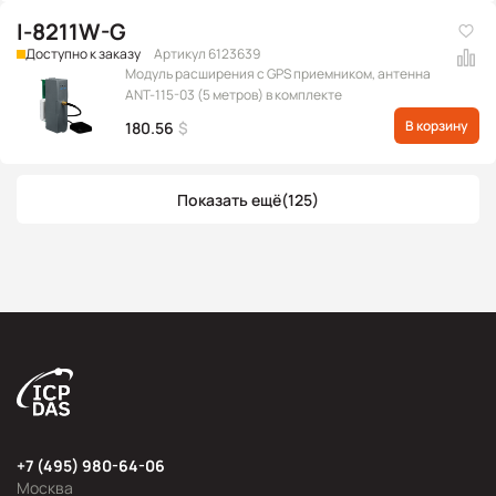
I-8211W-G
Доступно к заказу
Артикул 6123639
Модуль расширения с GPS приемником, антенна
ANT-115-03 (5 метров) в комплекте
В корзину
180.56
$
Показать ещё
(125)
+7 (495) 980-64-06
Москва