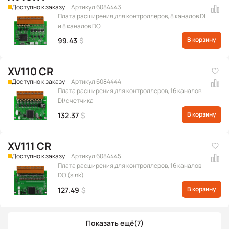
Доступно к заказу
Артикул 6084443
Плата расширения для контроллеров, 8 каналов DI
и 8 каналов DO
В корзину
99.43
$
XV110 CR
Доступно к заказу
Артикул 6084444
Плата расширения для контроллеров, 16 каналов
DI/счетчика
В корзину
132.37
$
XV111 CR
Доступно к заказу
Артикул 6084445
Плата расширения для контроллеров, 16 каналов
DO (sink)
В корзину
127.49
$
Показать ещё
(7)