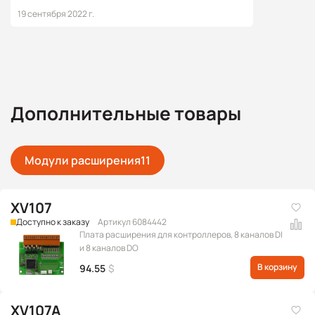
19 сентября 2022 г.
Дополнительные товары
Модули расширения
11
XV107
Доступно к заказу
Артикул 6084442
Плата расширения для контроллеров, 8 каналов DI
и 8 каналов DO
В корзину
94.55
$
XV107A