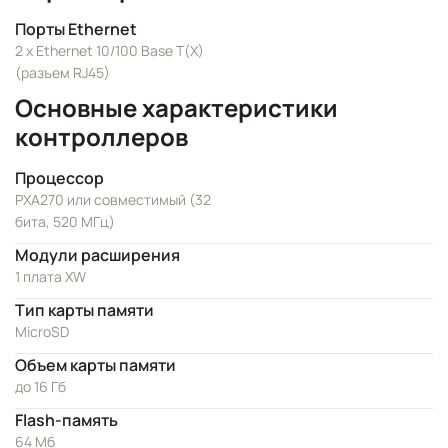
Порты Ethernet
2 x Ethernet 10/100 Base T(X)
(разъем RJ45)
Основные характеристики
контроллеров
Процессор
PXA270 или совместимый (32
бита, 520 МГц)
Модули расширения
1 плата XW
Тип карты памяти
MicroSD
Объем карты памяти
до 16 Гб
Flash-память
64 Мб