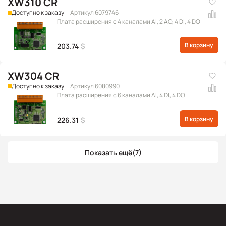
XW310 CR
Доступно к заказу
Артикул 6079746
Плата расширения с 4 каналами AI, 2 AO, 4 DI, 4 DO
В корзину
203.74
$
XW304 CR
Доступно к заказу
Артикул 6080990
Плата расширения с 6 каналами AI, 4 DI, 4 DO
В корзину
226.31
$
Показать ещё
(7)