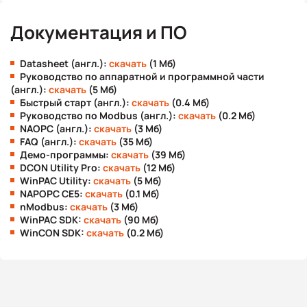
Документация и ПО
Datasheet (англ.):
скачать
(1 Мб)
Руководство по аппаратной и программной части
(англ.):
скачать
(5 Мб)
Быстрый старт (англ.):
скачать
(0.4 Мб)
Руководство по Modbus (англ.):
скачать
(0.2 Мб)
NAOPC (англ.):
скачать
(3 Мб)
FAQ (англ.):
скачать
(35 Мб)
Демо-программы:
скачать
(39 Мб)
DCON Utility Pro:
скачать
(12 Мб)
WinPAC Utility:
скачать
(5 Мб)
NAPOPC CE5:
скачать
(0.1 Мб)
nModbus:
скачать
(3 Мб)
WinPAC SDK:
скачать
(90 Мб)
WinCON SDK:
скачать
(0.2 Мб)