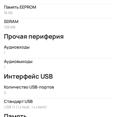
Память EEPROM
16 Кб
SDRAM
128 Мб
Прочая периферия
Аудиовходы
1
Аудиовыходы
1
Интерфейс USB
Количество USB-портов
2
Стандарт USB
USB 1.1 (1 x host, 1 x client)
Память