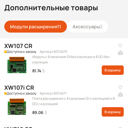
Дополнительные товары
Модули расширения
11
Аксессуары
2
XW107 CR
Доступно к заказу
Артикул 6074670
Модуль с 8 каналами DI без изоляции и 8 DO без
изоляции
В корзину
81.74
$
XW107i CR
Доступно к заказу
Артикул 6074671
Плата расширения с 8 каналами DI с изоляцией и 8
DO с изоляцией
В корзину
89.06
$