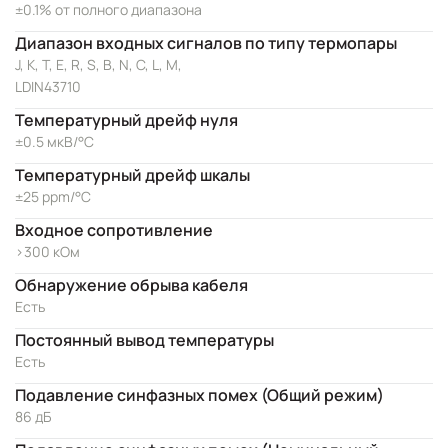
±0.1% от полного диапазона
Диапазон входных сигналов по типу термопары
J, K, T, E, R, S, B, N, C, L, M,
LDIN43710
Температурный дрейф нуля
±0.5 мкВ/°C
Температурный дрейф шкалы
±25 ppm/°C
Входное сопротивление
>300 кОм
Обнаружение обрыва кабеля
Есть
Постоянный вывод температуры
Есть
Подавление синфазных помех (Общий режим)
86 дБ