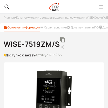
Главная
Каталог
Модули ввода/вывода сигналов
Модули WISE
Серия WI
Основная информация
Характеристики
Документация и ПО
Доп
WISE-7519ZM/S
Артикул 6115965
Доступно к заказу