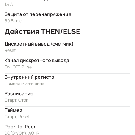
1.4 A
Защита от перенапряжения
60 В пост.
Действия THEN/ELSE
Дискретный вывод (счетчик)
Reset
Канал дискретного вывода
ON, OFF, Pulse
Внутренний регистр
Поменять значение
Расписание
Старт, Стоп
Таймер
Старт, Reset
Peer-to-Peer
DO(On/Off), AO, IR