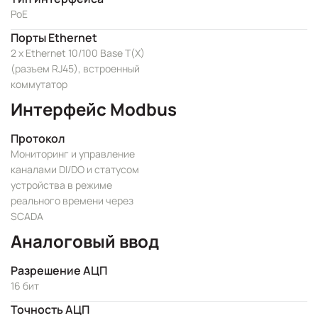
PoE
Порты Ethernet
2 x Ethernet 10/100 Base T(X)
(разъем RJ45), встроенный
коммутатор
Интерфейс Modbus
Протокол
Мониторинг и управление
каналами DI/DO и статусом
устройства в режиме
реального времени через
SCADA
Аналоговый ввод
Разрешение АЦП
16 бит
Точность АЦП