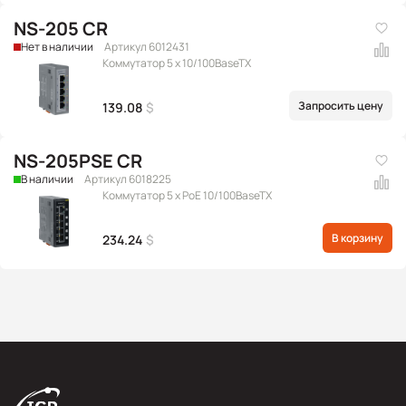
NS-205 CR
Нет в наличии
Артикул 6012431
Коммутатор 5 x 10/100BaseTX
Запросить цену
139.08
$
NS-205PSE CR
В наличии
Артикул 6018225
Коммутатор 5 x PoE 10/100BaseTX
В корзину
234.24
$