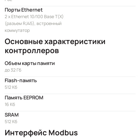
Порты Ethernet
2 x Ethernet 10/100 Base T(X)
(разъем RJ45), встроенный
коммутатор
Основные характеристики
контроллеров
Объем карты памяти
до 32 Гб
Flash-память
512 Кб
Память EEPROM
16 Кб
SRAM
512 Kб
Интерфейс Modbus