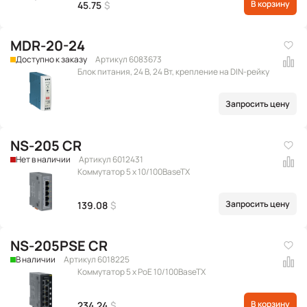
В корзину
45.75
$
MDR-20-24
Доступно к заказу
Артикул 6083673
Блок питания, 24 В, 24 Вт, крепление на DIN-рейку
Запросить цену
NS-205 CR
Нет в наличии
Артикул 6012431
Коммутатор 5 x 10/100BaseTX
Запросить цену
139.08
$
NS-205PSE CR
В наличии
Артикул 6018225
Коммутатор 5 x PoE 10/100BaseTX
В корзину
234.24
$