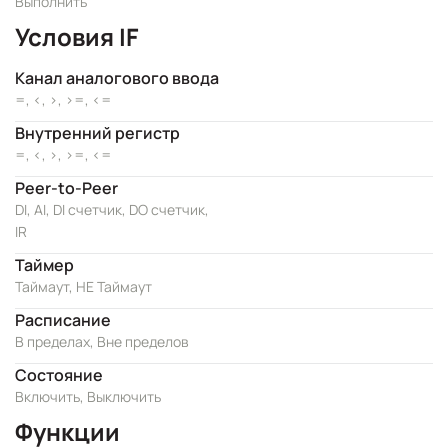
Выполнить
Условия IF
Канал аналогового ввода
=, <, >, >=, <=
Внутренний регистр
=, <, >, >=, <=
Peer-to-Peer
DI, AI, DI счетчик, DO счетчик,
IR
Таймер
Таймаут, НЕ Таймаут
Расписание
В пределах, Вне пределов
Состояние
Включить, Выключить
Функции