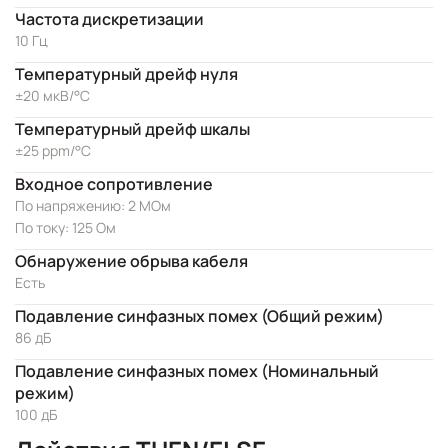
Частота дискретизации
10 Гц
Температурный дрейф нуля
±20 мкВ/°C
Температурный дрейф шкалы
±25 ppm/°C
Входное сопротивление
По напряжению: 2 МОм
По току: 125 Ом
Обнаружение обрыва кабеля
Есть
Подавление синфазных помех (Общий режим)
86 дБ
Подавление синфазных помех (Номинальный
режим)
100 дБ