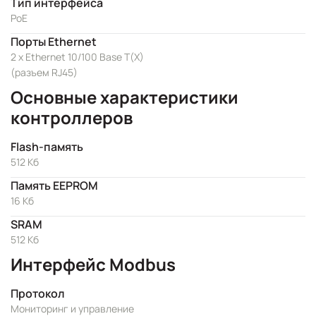
Тип интерфейса
PoE
Порты Ethernet
2 x Ethernet 10/100 Base T(X)
(разъем RJ45)
Основные характеристики
контроллеров
Flash-память
512 Кб
Память EEPROM
16 Кб
SRAM
512 Kб
Интерфейс Modbus
Протокол
Мониторинг и управление