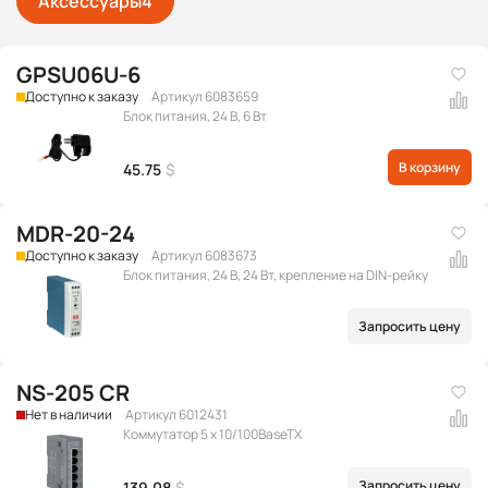
Аксессуары
4
GPSU06U-6
Доступно к заказу
Артикул 6083659
Блок питания, 24 В, 6 Вт
В корзину
45.75
$
MDR-20-24
Доступно к заказу
Артикул 6083673
Блок питания, 24 В, 24 Вт, крепление на DIN-рейку
Запросить цену
NS-205 CR
Нет в наличии
Артикул 6012431
Коммутатор 5 x 10/100BaseTX
Запросить цену
139.08
$