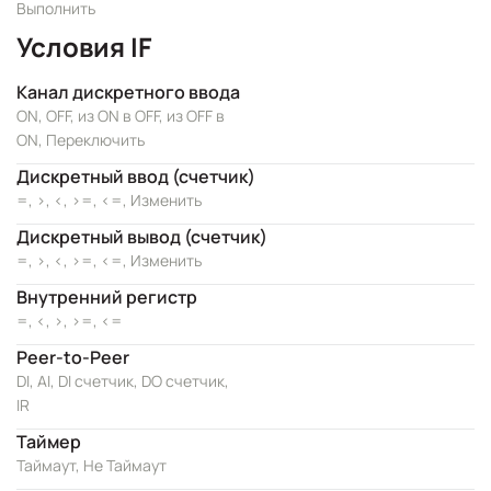
Выполнить
Условия IF
Канал дискретного ввода
ON, OFF, из ON в OFF, из OFF в
ON, Переключить
Дискретный ввод (счетчик)
=, >, <, >=, <=, Изменить
Дискретный вывод (счетчик)
=, >, <, >=, <=, Изменить
Внутренний регистр
=, <, >, >=, <=
Peer-to-Peer
DI, AI, DI счетчик, DO счетчик,
IR
Таймер
Таймаут, Не Таймаут