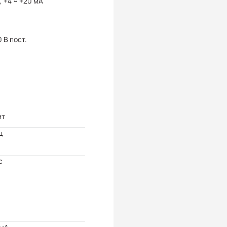
, +4 ~ +20 мА
 В пост.
ит
ц
с