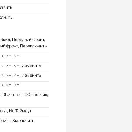
равить
олнить
 Выкл, Передний фронт,
ний фронт, Переключить
, >, >=, <=
, <, >=, <=, Изменить
, <, >=, <=, Изменить
, >, >=, <=
AI, DI счетчик, DO счетчик,
аут, Не Таймаут
ючить, Выключить