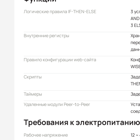
Логические правила IF-THEN-ELSE
3 ус
AND 
3 EL
Внутренние регистры
Хра
пер
дан
Правило конфигурации web-сайта
Кон
WIS
Скрипты
Зада
THE
Таймеры
Заде
Удаленные модули Peer-to-Peer
Уст
сое
Требования к электропитанию
Рабочее напряжение
12 ~