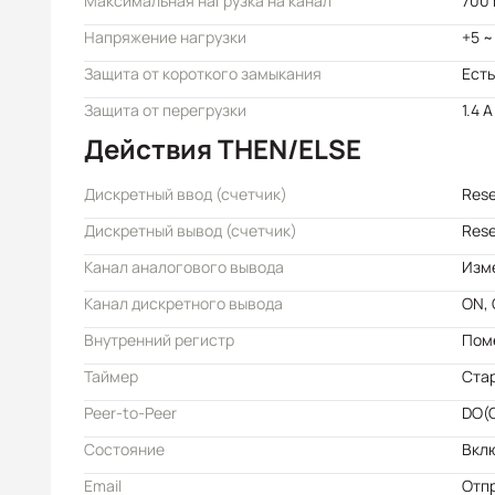
Максимальная нагрузка на канал
700
Напряжение нагрузки
+5 ~
Защита от короткого замыкания
Есть
Защита от перегрузки
1.4 A
Действия THEN/ELSE
Дискретный ввод (счетчик)
Res
Дискретный вывод (счетчик)
Res
Канал аналогового вывода
Изм
Канал дискретного вывода
ON, 
Внутренний регистр
Пом
Таймер
Стар
Peer-to-Peer
DO(O
Состояние
Вкл
Email
Отп