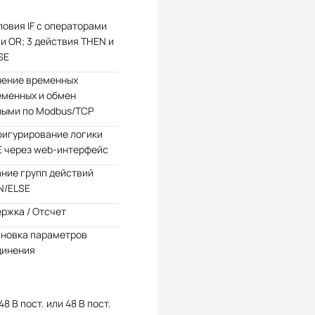
ловия IF с операторами
и OR; 3 действия THEN и
SE
нение временных
еменных и обмен
ными по Modbus/TCP
фигурирование логики
E через web-интерфейс
ние групп действий
N/ELSE
ржка / Отсчет
ановка параметров
динения
 48 В пост. или 48 В пост.