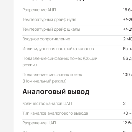
Разрешение АЦП
16 б
Температурный дрейф нуля
+/-2
Температурный дрейф шкалы
+/-2
Входное сопротивление
2 М
Индивидуальная настройка каналов
Есть
Подавление синфазных помех (Общий
86 д
режим)
Подавление синфазных помех
100 
(Номинальный режим)
Аналоговый вывод
Количество каналов ЦАП
2
Тип каналов аналогового вывода
+0 ~
Разрешение ЦАП
12 б