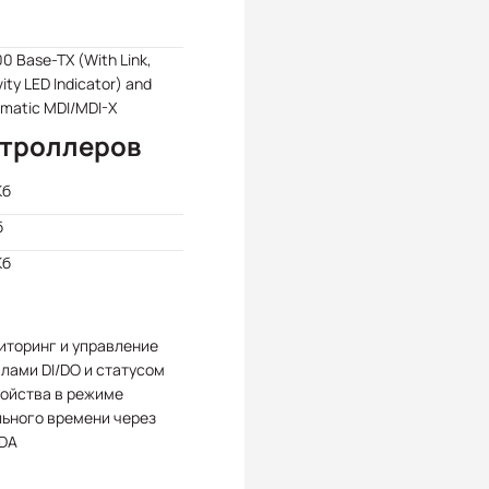
00 Base-TX (With Link,
vity LED Indicator) and
matic MDI/MDI-X
нтроллеров
Кб
б
Kб
иторинг и управление
лами DI/DO и статусом
ройства в режиме
льного времени через
DA