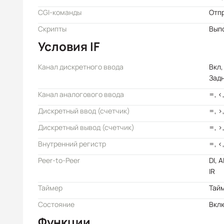
CGI-команды
Отп
Скрипты
Вып
Условия IF
Канал дискретного ввода
Вкл,
Зад
Канал аналогового ввода
=, <
Дискретный ввод (счетчик)
=, >
Дискретный вывод (счетчик)
=, >
Внутренний регистр
=, <
Peer-to-Peer
DI, 
IR
Таймер
Тайм
Состояние
Вкл
Функции