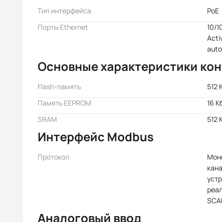
Тип интерфейса
PoE
Порты Ethernet
10/1
Acti
auto
Основные характеристики ко
Flash-память
512 
Память EEPROM
16 К
SRAM
512 
Интерфейс Modbus
Протокол
Мон
кана
уст
реа
SCA
Аналоговый ввод