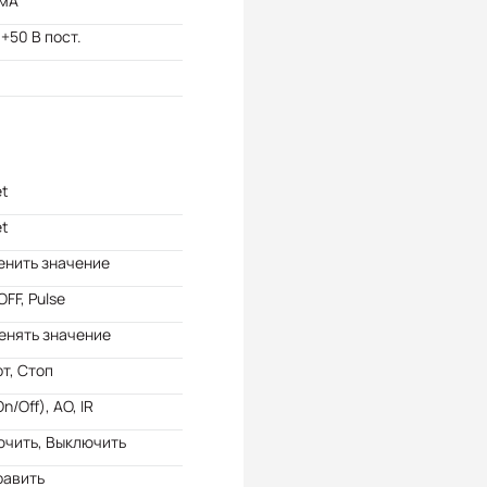
 мА
 +50 В пост.
et
et
енить значение
OFF, Pulse
енять значение
т, Стоп
n/Off), AO, IR
ючить, Выключить
равить