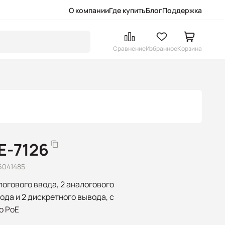
О компании
Где купить
Блог
Поддержка
Сравнение
Избранное
Корзина
E-7126
6041485
логового ввода, 2 аналогового
ода и 2 дискретного вывода, с
о PoE