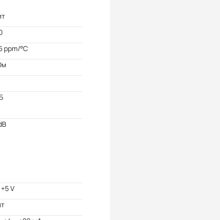
ит
0
5 ppm/°C
Ом
Б
dB
 +5 V
ит