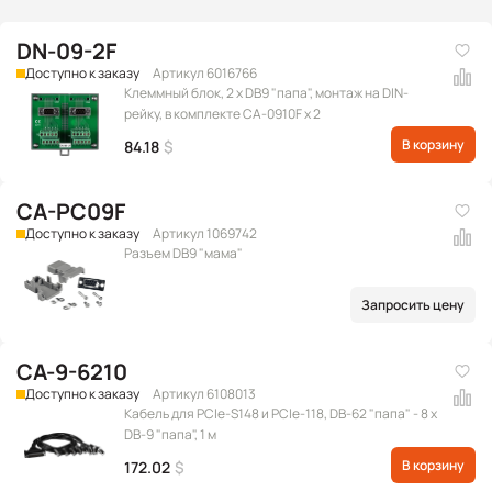
DN-09-2F
Доступно к заказу
Артикул 6016766
Клеммный блок, 2 x DB9 "папа", монтаж на DIN-
рейку, в комплекте CA-0910F x 2
В корзину
84.18
$
CA-PC09F
Доступно к заказу
Артикул 1069742
Разъем DB9 "мама"
Запросить цену
CA-9-6210
Доступно к заказу
Артикул 6108013
Кабель для PCIe-S148 и PCIe-118, DB-62 "папа" - 8 x
DB-9 "папа", 1 м
В корзину
172.02
$