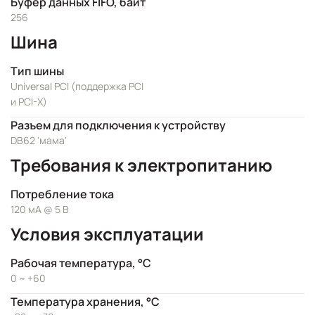
Буфер данных FIFO, байт
256
Шина
Тип шины
Universal PCI (поддержка PCI
и PCI-X)
Разъем для подключения к устройству
DB62 'мама'
Требования к электропитанию
Потребление тока
120 мА @ 5 В
Условия эксплуатации
Рабочая температура, °C
0 ~ +60
Температура хранения, °C