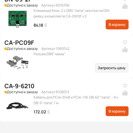
Доступно к заказу
Артикул 6016766
Клеммный блок, 2 x DB9 "папа", монтаж на DIN-
рейку, в комплекте CA-0910F x 2
В корзину
84.18
$
CA-PC09F
Доступно к заказу
Артикул 1069742
Разъем DB9 "мама"
Запросить цену
CA-9-6210
Доступно к заказу
Артикул 6108013
Кабель для PCIe-S148 и PCIe-118, DB-62 "папа" - 8 x
DB-9 "папа", 1 м
В корзину
172.02
$