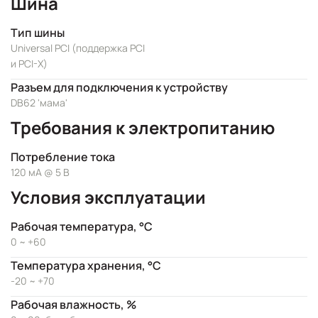
Шина
Тип шины
Universal PCI (поддержка PCI
и PCI-X)
Разъем для подключения к устройству
DB62 'мама'
Требования к электропитанию
Потребление тока
120 мА @ 5 В
Условия эксплуатации
Рабочая температура, °C
0 ~ +60
Температура хранения, °C
-20 ~ +70
Рабочая влажность, %