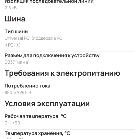
Изоляция последовательной линии
2.5 кВ
Шина
Тип шины
Universal PCI (поддержка PCI
и PCI-X)
Разъем для подключения к устройству
DB37 'мама'
Требования к электропитанию
Потребление тока
880 мА @ 5 В
Условия эксплуатации
Рабочая температура, °C
0 ~ +60
Температура хранения, °C