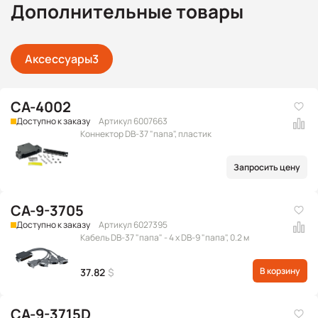
Дополнительные товары
Аксессуары
3
CA-4002
Доступно к заказу
Артикул 6007663
Коннектор DB-37 "папа", пластик
Запросить цену
CA-9-3705
Доступно к заказу
Артикул 6027395
Кабель DB-37 "папа" - 4 x DB-9 "папа", 0.2 м
В корзину
37.82
$
CA-9-3715D