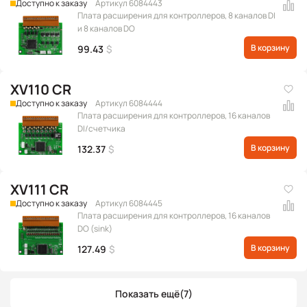
Доступно к заказу
Артикул 6084443
Плата расширения для контроллеров, 8 каналов DI
и 8 каналов DO
В корзину
99.43
$
XV110 CR
Доступно к заказу
Артикул 6084444
Плата расширения для контроллеров, 16 каналов
DI/счетчика
В корзину
132.37
$
XV111 CR
Доступно к заказу
Артикул 6084445
Плата расширения для контроллеров, 16 каналов
DO (sink)
В корзину
127.49
$
Показать ещё
(7)