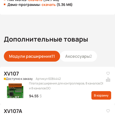
Демо-программы:
скачать
(5.36 Мб)
Дополнительные товары
Модули расширения
11
Аксессуары
2
XV107
Доступно к заказу
Артикул 6084442
Плата расширения для контроллеров, 8 каналов DI
и 8 каналов DO
В корзину
94.55
$
XV107A