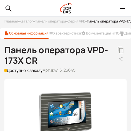
Главная
Каталог
Панели оператора
Серия VPD
Панель оператора VPD-17
Основная информация
Характеристики
Документация и ПО
Доп
Панель оператора VPD-
173X CR
Артикул 6123645
Доступно к заказу