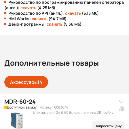
Руководство по программированию панелей оператора
(англ.):
скачать
(4.25 Мб)
Руководство по API (англ.):
скачать
(6.15 Мб)
HMI Works:
скачать
(94.7 Мб)
Демо-программы:
скачать
(5.36 Мб)
Дополнительные товары
Аксессуары
14
MDR-60-24
Доступно к заказу
Артикул 6083674
Блок питания, 24 В, 60 Вт, крепление на DIN-рейку
Запросить цену