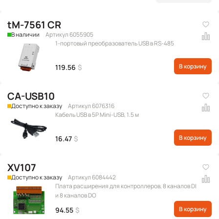
tM-7561 CR
В наличии
Артикул 6055905
1-портовый преобразователь USB в RS-485
В корзину
119.56
$
CA-USB10
Доступно к заказу
Артикул 6076316
Кабель USB в 5P Mini-USB, 1.5 м
В корзину
16.47
$
XV107
Доступно к заказу
Артикул 6084442
Плата расширения для контроллеров, 8 каналов DI
и 8 каналов DO
В корзину
94.55
$