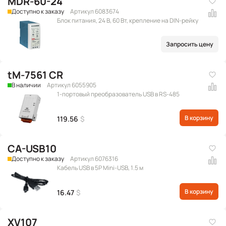
MDR-60-24
Доступно к заказу
Артикул 6083674
Блок питания, 24 В, 60 Вт, крепление на DIN-рейку
Запросить цену
tM-7561 CR
В наличии
Артикул 6055905
1-портовый преобразователь USB в RS-485
В корзину
119.56
$
CA-USB10
Доступно к заказу
Артикул 6076316
Кабель USB в 5P Mini-USB, 1.5 м
В корзину
16.47
$
XV107