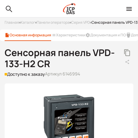
Главная
Каталог
Панели оператора
Серия VPD
Сенсорная панель VPD-13
Основная информация
Характеристики
Документация и ПО
Доп
Сенсорная панель VPD-
133-H2 CR
Артикул 6146994
Доступно к заказу